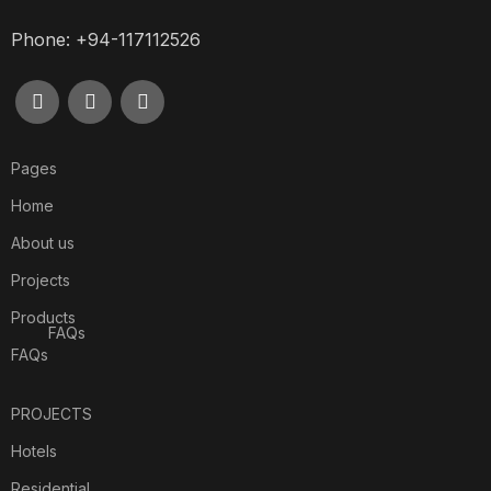
Phone: +94-117112526
Pages
Home
About us
Projects
Products
FAQs
FAQs
PROJECTS
Hotels
Residential