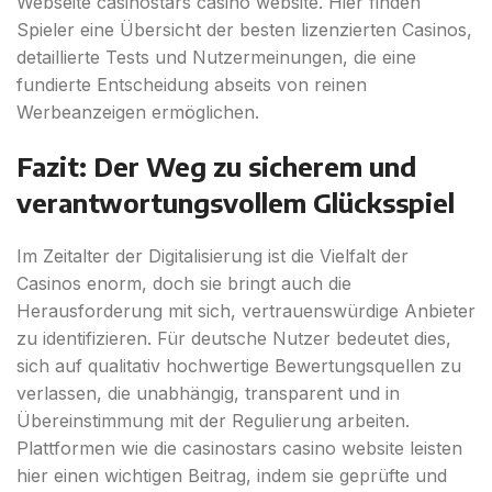
Webseite casinostars casino website. Hier finden
Spieler eine Übersicht der besten lizenzierten Casinos,
detaillierte Tests und Nutzermeinungen, die eine
fundierte Entscheidung abseits von reinen
Werbeanzeigen ermöglichen.
Fazit: Der Weg zu sicherem und
verantwortungsvollem Glücksspiel
Im Zeitalter der Digitalisierung ist die Vielfalt der
Casinos enorm, doch sie bringt auch die
Herausforderung mit sich, vertrauenswürdige Anbieter
zu identifizieren. Für deutsche Nutzer bedeutet dies,
sich auf qualitativ hochwertige Bewertungsquellen zu
verlassen, die unabhängig, transparent und in
Übereinstimmung mit der Regulierung arbeiten.
Plattformen wie die casinostars casino website leisten
hier einen wichtigen Beitrag, indem sie geprüfte und