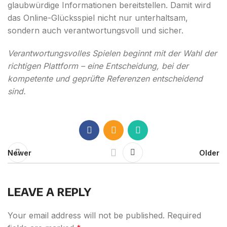
glaubwürdige Informationen bereitstellen. Damit wird
das Online-Glücksspiel nicht nur unterhaltsam,
sondern auch verantwortungsvoll und sicher.
Verantwortungsvolles Spielen beginnt mit der Wahl der
richtigen Plattform – eine Entscheidung, bei der
kompetente und geprüfte Referenzen entscheidend
sind.
Newer
Older
LEAVE A REPLY
Your email address will not be published.
Required