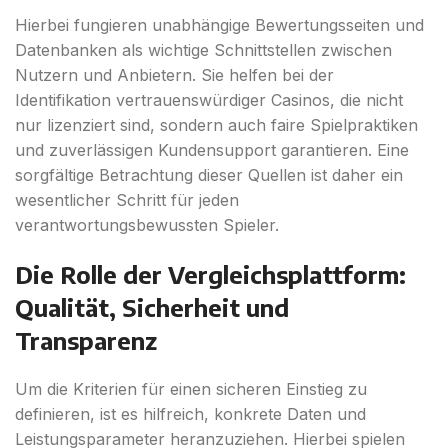
Hierbei fungieren unabhängige Bewertungsseiten und
Datenbanken als wichtige Schnittstellen zwischen
Nutzern und Anbietern. Sie helfen bei der
Identifikation vertrauenswürdiger Casinos, die nicht
nur lizenziert sind, sondern auch faire Spielpraktiken
und zuverlässigen Kundensupport garantieren. Eine
sorgfältige Betrachtung dieser Quellen ist daher ein
wesentlicher Schritt für jeden
verantwortungsbewussten Spieler.
Die Rolle der Vergleichsplattform:
Qualität, Sicherheit und
Transparenz
Um die Kriterien für einen sicheren Einstieg zu
definieren, ist es hilfreich, konkrete Daten und
Leistungsparameter heranzuziehen. Hierbei spielen