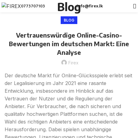
Blog
0773707103
info@firex.lk
BLOG
Vertrauenswürdige Online-Casino-
Bewertungen im deutschen Markt: Eine
Analyse
Firex
Der deutsche Markt für Online-Glücksspiele erlebt seit
der Legalisierung im Jahr 2021 eine rasante
Entwicklung, insbesondere im Hinblick auf das
Vertrauen der Nutzer und die Regulierung der
Anbieter. Für Verbraucher, die nach sicheren und
qualitativ hochwertigen Plattformen suchen, ist die
Wahl des richtigen Anbieters eine entscheidende
Herausforderung. Dabei spielen unabhängige
Bewertungen, Lizenzierungen und technische