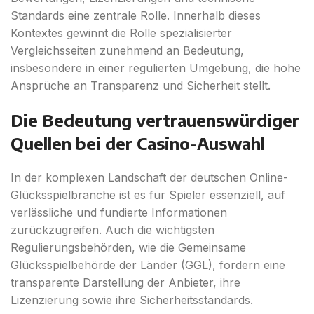
Standards eine zentrale Rolle. Innerhalb dieses
Kontextes gewinnt die Rolle spezialisierter
Vergleichsseiten zunehmend an Bedeutung,
insbesondere in einer regulierten Umgebung, die hohe
Ansprüche an Transparenz und Sicherheit stellt.
Die Bedeutung vertrauenswürdiger
Quellen bei der Casino-Auswahl
In der komplexen Landschaft der deutschen Online-
Glücksspielbranche ist es für Spieler essenziell, auf
verlässliche und fundierte Informationen
zurückzugreifen. Auch die wichtigsten
Regulierungsbehörden, wie die Gemeinsame
Glücksspielbehörde der Länder (GGL), fordern eine
transparente Darstellung der Anbieter, ihre
Lizenzierung sowie ihre Sicherheitsstandards.