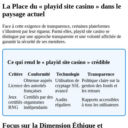
La Place du « playid site casino » dans le
paysage actuel
Face à cette exigence de transparence, certaines plateformes
s’illustrent par leur rigueur. Parmi elles, playid site casino se
distingue par une approche transparente et une volonté affichée de
garantir la sécurité de ses membres.
Ce qui rend le « playid site casino » crédible
Critère
Conformité
Technologie
Transparence
Obtenue auprès
Utilisation de
Politique claire sur la
Licence
des autorités
cryptage SSL
gestion des fonds et
françaises
avancé
les retours
Jeux
Certifiés par des
Audits
Rapports accessibles
certifiés
organismes
réguliers
à tous les utilisateurs
RNG
indépendants
Focus sur la Dimension Éthique et