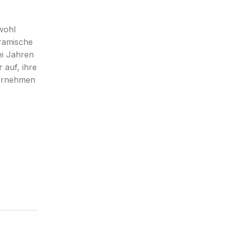
wohl
eramische
ei Jahren
 auf, ihre
nternehmen