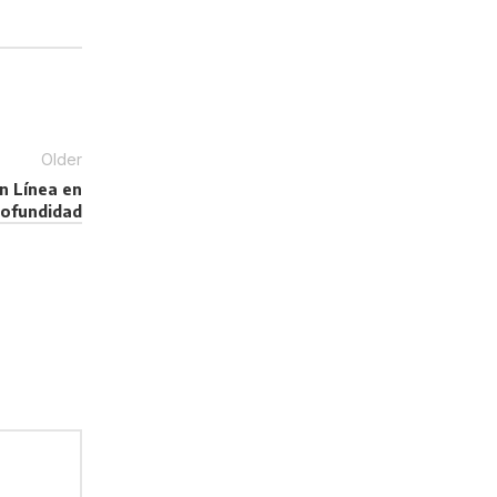
Older
n Línea en
rofundidad