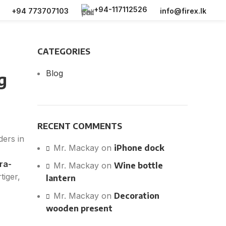
+94-117112526
+94 773707103
info@firex.lk
CATEGORIES
Blog
g
RECENT COMMENTS
ers in
Mr. Mackay
on
iPhone dock
ira-
Mr. Mackay
on
Wine bottle
tiger,
lantern
Mr. Mackay
on
Decoration
wooden present