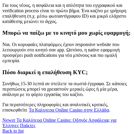
Για τους νέους, η ασφάλεια και η απλότητα του εγγραφικού και
verification process είναι το πρώτο βήμα. Ένα καζίνο με γρήγορη
επαλήθευση (π.χ. μέσω φωτοαντίγραφου ID) και μικρό ελάχιστο
κατάθεσης μειώνει το άγχος.
Μπορώ να παίξω με το κινητό μου χωρίς εφαρμογή;
Ναι. Οι κορυφαίες πλατφόρμες έχουν responsive website που
λειτουργούν στο κινητό σαν app. Ωστόσο, η native εφαρμογή
προσφέρει push notifications για νέα μπόνους και πιο ομαλή
εμπειρία.
Πόσο διαρκεί η επαλήθευση KYC;
Συνήθως 15‑30 λεπτά αν στείλετε τα σωστά έγγραφα. Σε κάποιες
περιπτώσεις μπορεί να χρειαστούν μερικές ώρες ή μία μέρα,
ανάλογα με το φόρτο εργασίας του καζίνο.
Για περισσότερες πληροφορίες και αναλυτικές κριτικές,
επισκεφθείτε
Τα Καλυτερα Online Casino στην Ελλάδα
.
Newer
Τα Καλύτερα Online Casino: Οδηγός Ασφάλειας για
Έλληνες Παίκτες
Back to list