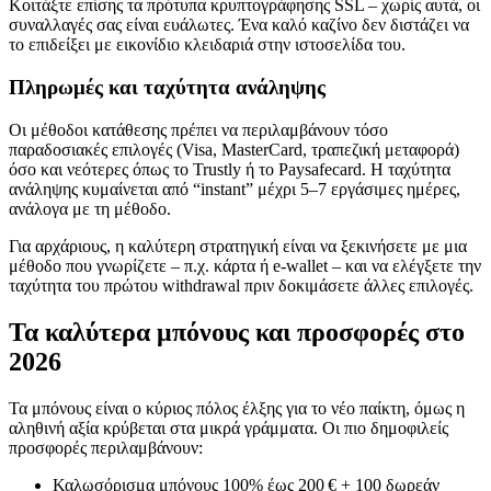
Κοιτάξτε επίσης τα πρότυπα κρυπτογράφησης SSL – χωρίς αυτά, οι
συναλλαγές σας είναι ευάλωτες. Ένα καλό καζίνο δεν διστάζει να
το επιδείξει με εικονίδιο κλειδαριά στην ιστοσελίδα του.
Πληρωμές και ταχύτητα ανάληψης
Οι μέθοδοι κατάθεσης πρέπει να περιλαμβάνουν τόσο
παραδοσιακές επιλογές (Visa, MasterCard, τραπεζική μεταφορά)
όσο και νεότερες όπως το Trustly ή το Paysafecard. Η ταχύτητα
ανάληψης κυμαίνεται από “instant” μέχρι 5–7 εργάσιμες ημέρες,
ανάλογα με τη μέθοδο.
Για αρχάριους, η καλύτερη στρατηγική είναι να ξεκινήσετε με μια
μέθοδο που γνωρίζετε – π.χ. κάρτα ή e‑wallet – και να ελέγξετε την
ταχύτητα του πρώτου withdrawal πριν δοκιμάσετε άλλες επιλογές.
Τα καλύτερα μπόνους και προσφορές στο
2026
Τα μπόνους είναι ο κύριος πόλος έλξης για το νέο παίκτη, όμως η
αληθινή αξία κρύβεται στα μικρά γράμματα. Οι πιο δημοφιλείς
προσφορές περιλαμβάνουν:
Καλωσόρισμα μπόνους 100% έως 200 € + 100 δωρεάν