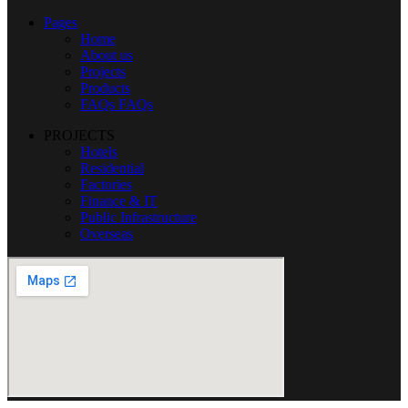
Pages
Home
About us
Projects
Products
FAQs
FAQs
PROJECTS
Hotels
Residential
Factories
Finance & IT
Public Infrastructure
Overseas