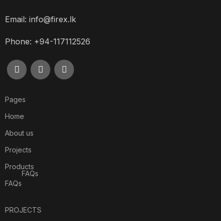
Email: info@firex.lk
Phone: +94-117112526
Pages
Home
About us
Projects
Products
FAQs
FAQs
PROJECTS