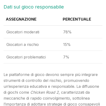
Dati sul gioco responsabile
ASSEGNAZIONE
PERCENTUALE
Giocatori moderati
78%
Giocatori a rischio
15%
Giocatori problematici
7%
Le piattaforme di gioco devono sempre più integrare
strumenti di controllo del rischio, promuovendo
un’esperienza educativa e responsabile. La diffusione
di giochi come
Chicken Road 2
, caratterizzati da
meccaniche di rapido coinvolgimento, sottolinea
l’importanza di adottare strategie di gioco consapevoli