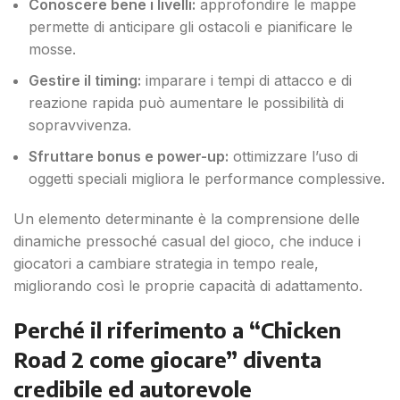
Conoscere bene i livelli:
approfondire le mappe
permette di anticipare gli ostacoli e pianificare le
mosse.
Gestire il timing:
imparare i tempi di attacco e di
reazione rapida può aumentare le possibilità di
sopravvivenza.
Sfruttare bonus e power-up:
ottimizzare l’uso di
oggetti speciali migliora le performance complessive.
Un elemento determinante è la comprensione delle
dinamiche pressoché casual del gioco, che induce i
giocatori a cambiare strategia in tempo reale,
migliorando così le proprie capacità di adattamento.
Perché il riferimento a “Chicken
Road 2 come giocare” diventa
credibile ed autorevole