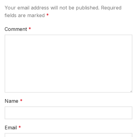
Your email address will not be published.
Required
fields are marked
*
Comment
*
Name
*
Email
*