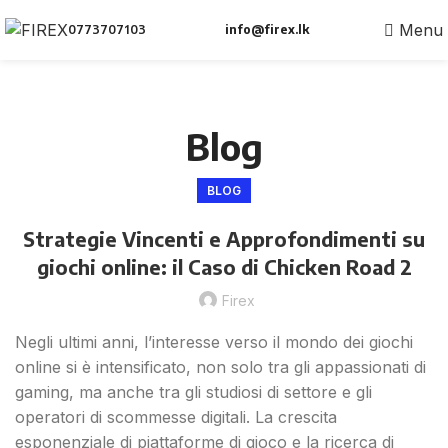
Menu
0773707103
info@firex.lk
Blog
BLOG
Strategie Vincenti e Approfondimenti su
giochi online: il Caso di Chicken Road 2
Firex
Negli ultimi anni, l’interesse verso il mondo dei giochi
online si è intensificato, non solo tra gli appassionati di
gaming, ma anche tra gli studiosi di settore e gli
operatori di scommesse digitali. La crescita
esponenziale di piattaforme di gioco e la ricerca di