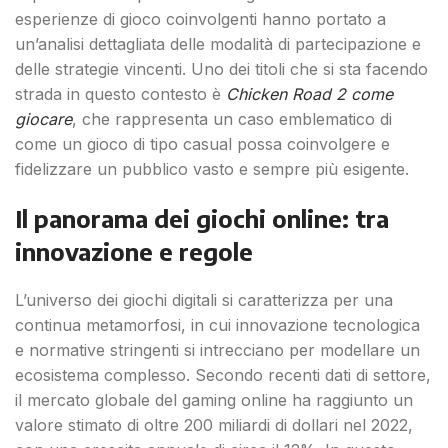
esperienze di gioco coinvolgenti hanno portato a
un’analisi dettagliata delle modalità di partecipazione e
delle strategie vincenti. Uno dei titoli che si sta facendo
strada in questo contesto è
Chicken Road 2 come
giocare
, che rappresenta un caso emblematico di
come un gioco di tipo casual possa coinvolgere e
fidelizzare un pubblico vasto e sempre più esigente.
Il panorama dei giochi online: tra
innovazione e regole
L’universo dei giochi digitali si caratterizza per una
continua metamorfosi, in cui innovazione tecnologica
e normative stringenti si intrecciano per modellare un
ecosistema complesso. Secondo recenti dati di settore,
il mercato globale del gaming online ha raggiunto un
valore stimato di oltre
200 miliardi di dollari
nel 2022,