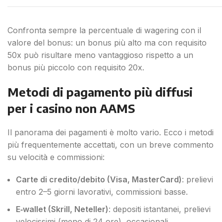
Confronta sempre la percentuale di wagering con il
valore del bonus: un bonus più alto ma con requisito
50x può risultare meno vantaggioso rispetto a un
bonus più piccolo con requisito 20x.
Metodi di pagamento più diffusi
per i casino non AAMS
Il panorama dei pagamenti è molto vario. Ecco i metodi
più frequentemente accettati, con un breve commento
su velocità e commissioni:
Carte di credito/debito (Visa, MasterCard)
: prelievi
entro 2–5 giorni lavorativi, commissioni basse.
E‑wallet (Skrill, Neteller)
: depositi istantanei, prelievi
velocissimi (meno di 24 ore), occasionali