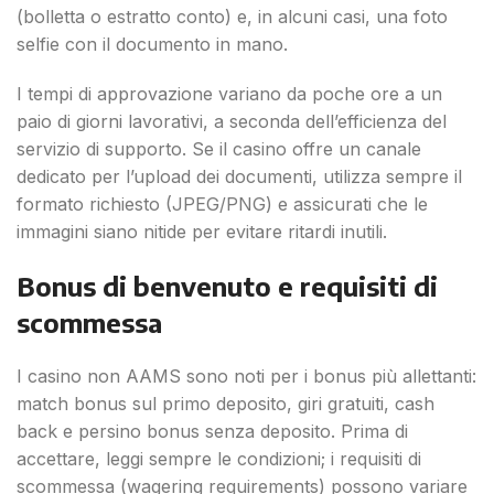
(bolletta o estratto conto) e, in alcuni casi, una foto
selfie con il documento in mano.
I tempi di approvazione variano da poche ore a un
paio di giorni lavorativi, a seconda dell’efficienza del
servizio di supporto. Se il casino offre un canale
dedicato per l’upload dei documenti, utilizza sempre il
formato richiesto (JPEG/PNG) e assicurati che le
immagini siano nitide per evitare ritardi inutili.
Bonus di benvenuto e requisiti di
scommessa
I casino non AAMS sono noti per i bonus più allettanti:
match bonus sul primo deposito, giri gratuiti, cash
back e persino bonus senza deposito. Prima di
accettare, leggi sempre le condizioni; i requisiti di
scommessa (wagering requirements) possono variare