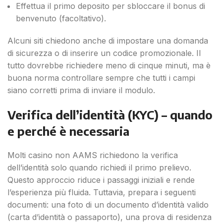
Effettua il primo deposito per sbloccare il bonus di
benvenuto (facoltativo).
Alcuni siti chiedono anche di impostare una domanda
di sicurezza o di inserire un codice promozionale. Il
tutto dovrebbe richiedere meno di cinque minuti, ma è
buona norma controllare sempre che tutti i campi
siano corretti prima di inviare il modulo.
Verifica dell’identità (KYC) – quando
e perché è necessaria
Molti casino non AAMS richiedono la verifica
dell’identità solo quando richiedi il primo prelievo.
Questo approccio riduce i passaggi iniziali e rende
l’esperienza più fluida. Tuttavia, prepara i seguenti
documenti: una foto di un documento d’identità valido
(carta d’identità o passaporto), una prova di residenza