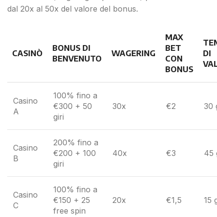
dal 20x al 50x del valore del bonus.
MAX
TE
BONUS DI
BET
CASINÒ
WAGERING
DI
BENVENUTO
CON
VAL
BONUS
100% fino a
Casino
€300 + 50
30x
€2
30 
A
giri
200% fino a
Casino
€200 + 100
40x
€3
45 
B
giri
100% fino a
Casino
€150 + 25
20x
€1,5
15 
C
free spin