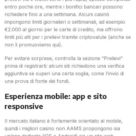
entro poche ore, mentre i bonifici bancari possono
richiedere fino a una settimana. Alcuni casinò
impongono limiti giornalieri o settimanali, ad esempio
€2.000 al giorno per le carte di credito, ma offrono
limiti più alti per i prelievi tramite criptovalute (anche se
non li promuoviamo qui).
Per evitare sorprese, controlla la sezione “Prelievi”
prima di registrarti: alcuni siti richiedono una verifica
aggiuntiva se superi una certa soglia, come l’invio di
una prova di fonte dei fondi.
Esperienza mobile: app e sito
responsive
Il mercato italiano è fortemente orientato al mobile,
quindi i migliori casino non AAMS propongono sia
un’app dedicata (iOS e Android) sia un sito web