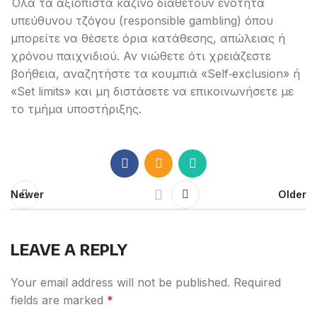
Όλα τα αξιόπιστα καζίνο διαθέτουν ενότητα
υπεύθυνου τζόγου (responsible gambling) όπου
μπορείτε να θέσετε όρια κατάθεσης, απώλειας ή
χρόνου παιχνιδιού. Αν νιώθετε ότι χρειάζεστε
βοήθεια, αναζητήστε τα κουμπιά «Self‑exclusion» ή
«Set limits» και μη διστάσετε να επικοινωνήσετε με
το τμήμα υποστήριξης.
Newer
Older
LEAVE A REPLY
Your email address will not be published.
Required
fields are marked
*