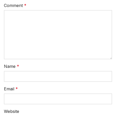
Comment
*
Name
*
Email
*
Website