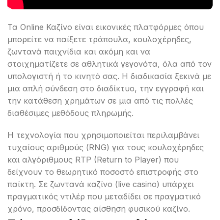
Τα Online Καζίνο είναι εικονικές πλατφόρμες όπου
μπορείτε να παίξετε τράπουλα, κουλοχέρηδες,
ζωντανά παιχνίδια και ακόμη και να
στοιχηματίζετε σε αθλητικά γεγονότα, όλα από τον
υπολογιστή ή το κινητό σας. Η διαδικασία ξεκινά με
μια απλή σύνδεση στο διαδίκτυο, την εγγραφή και
την κατάθεση χρημάτων σε μια από τις πολλές
διαθέσιμες μεθόδους πληρωμής.
Η τεχνολογία που χρησιμοποιείται περιλαμβάνει
τυχαίους αριθμούς (RNG) για τους κουλοχέρηδες
και αλγόριθμους RTP (Return to Player) που
δείχνουν το θεωρητικό ποσοστό επιστροφής στο
παίκτη. Σε ζωντανά καζίνο (live casino) υπάρχει
πραγματικός ντιλέρ που μεταδίδει σε πραγματικό
χρόνο, προσδίδοντας αίσθηση φυσικού καζίνο.