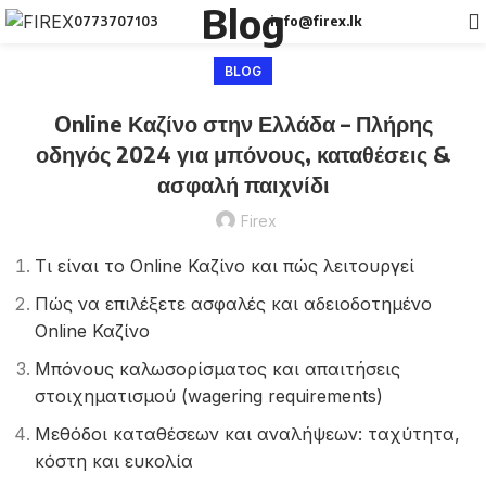
Blog
0773707103
info@firex.lk
BLOG
Online Καζίνο στην Ελλάδα – Πλήρης
οδηγός 2024 για μπόνους, καταθέσεις &
ασφαλή παιχνίδι
Firex
Τι είναι το Online Καζίνο και πώς λειτουργεί
Πώς να επιλέξετε ασφαλές και αδειοδοτημένο
Online Καζίνο
Μπόνους καλωσορίσματος και απαιτήσεις
στοιχηματισμού (wagering requirements)
Μεθόδοι καταθέσεων και αναλήψεων: ταχύτητα,
κόστη και ευκολία