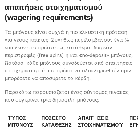
απαιτήσεις στοιχηματισμού
(wagering requirements)
Τα μπόνους είναι συχνά η πιο ελκυστική πρόταση
για νέους παίκτες. Συνήθως περιλαμβάνουν ένα %
επιπλέον στο πρώτο σας κατάθεμα, δωρεάν
περιστροφές (free spins) ή και «no‑deposit» μπόνους.
Ωστόσο, κάθε μπόνους συνοδεύεται από απαιτήσεις
στοιχηματισμού που πρέπει να ολοκληρωθούν πριν
μπορέσετε να αποσύρετε τα κέρδη.
Παρακάτω παρουσιάζεται ένας σύντομος πίνακας
που συγκρίνει τρία δημοφιλή μπόνους:
ΤΎΠΟΣ
ΠΟΣΟΣΤΌ
ΑΠΑΙΤΉΣΕΙΣ
ΠΕ
ΜΠΌΝΟΥΣ
ΚΑΤΑΘΕΣΗΣ
ΣΤΟΙΧΗΜΑΤΙΣΜΟΎ
ΕΓ