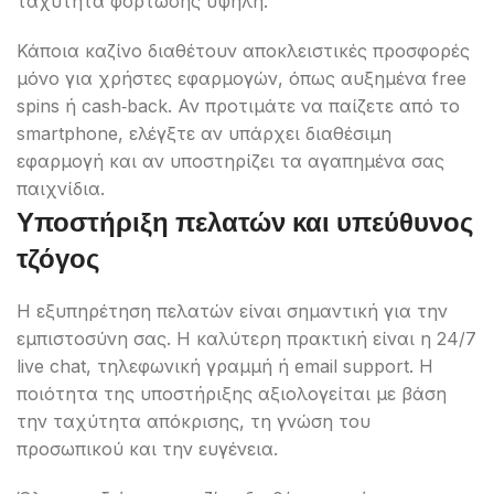
ταχύτητα φόρτωσης υψηλή.
Κάποια καζίνο διαθέτουν αποκλειστικές προσφορές
μόνο για χρήστες εφαρμογών, όπως αυξημένα free
spins ή cash‑back. Αν προτιμάτε να παίζετε από το
smartphone, ελέγξτε αν υπάρχει διαθέσιμη
εφαρμογή και αν υποστηρίζει τα αγαπημένα σας
παιχνίδια.
Υποστήριξη πελατών και υπεύθυνος
τζόγος
Η εξυπηρέτηση πελατών είναι σημαντική για την
εμπιστοσύνη σας. Η καλύτερη πρακτική είναι η 24/7
live chat, τηλεφωνική γραμμή ή email support. Η
ποιότητα της υποστήριξης αξιολογείται με βάση
την ταχύτητα απόκρισης, τη γνώση του
προσωπικού και την ευγένεια.