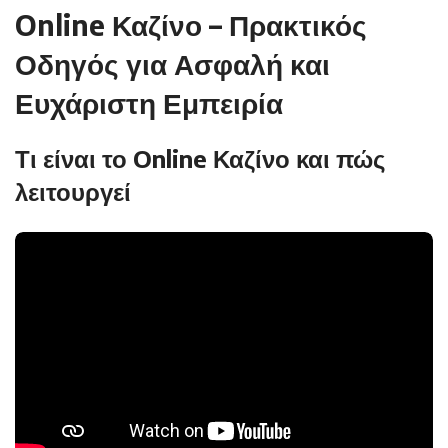
Online Καζίνο – Πρακτικός
Οδηγός για Ασφαλή και
Ευχάριστη Εμπειρία
Τι είναι το Online Καζίνο και πώς
λειτουργεί