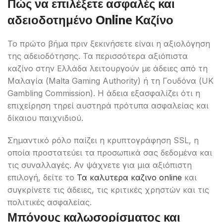
Πώς να επιλέξετε ασφαλές και
αδειοδοτημένο Online Καζίνο
Το πρώτο βήμα πριν ξεκινήσετε είναι η αξιολόγηση
της αδειοδότησης. Τα περισσότερα αξιόπιστα
καζίνο στην Ελλάδα λειτουργούν με άδειες από τη
Μαλαγία (Malta Gaming Authority) ή τη Γουδόνα (UK
Gambling Commission). Η άδεια εξασφαλίζει ότι η
επιχείρηση τηρεί αυστηρά πρότυπα ασφαλείας και
δίκαιου παιχνιδιού.
Σημαντικό ρόλο παίζει η κρυπτογράφηση SSL, η
οποία προστατεύει τα προσωπικά σας δεδομένα και
τις συναλλαγές. Αν ψάχνετε για μια αξιόπιστη
επιλογή, δείτε το
Τα καλυτερα καζινο online
και
συγκρίνετε τις άδειες, τις κριτικές χρηστών και τις
πολιτικές ασφαλείας.
Μπόνους καλωσορίσματος και