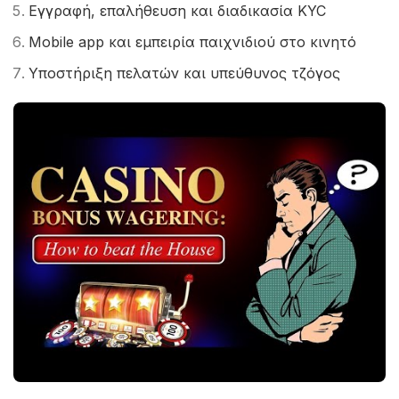
Εγγραφή, επαλήθευση και διαδικασία KYC
Mobile app και εμπειρία παιχνιδιού στο κινητό
Υποστήριξη πελατών και υπεύθυνος τζόγος