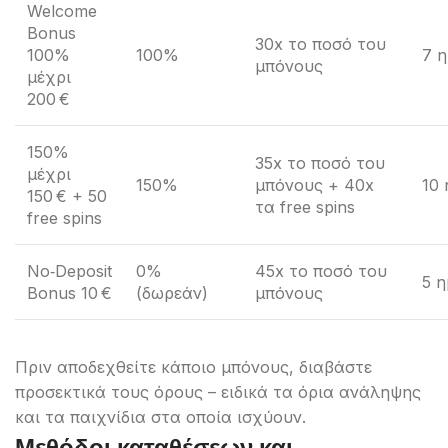
Welcome
Bonus
30x το ποσό του
100%
100%
7 
μπόνους
μέχρι
200 €
150%
35x το ποσό του
μέχρι
150%
μπόνους + 40x
10 
150 € + 50
τα free spins
free spins
No‑Deposit
0%
45x το ποσό του
5 η
Bonus 10 €
(δωρεάν)
μπόνους
Πριν αποδεχθείτε κάποιο μπόνους, διαβάστε
προσεκτικά τους όρους – ειδικά τα όρια ανάληψης
και τα παιχνίδια στα οποία ισχύουν.
Μεθόδοι καταθέσεων και