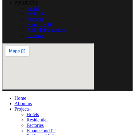
PROJECTS
Hotels
Residential
Factories
Finance & IT
Public Infrastructure
Overseas
Home
About us
Projects
Hotels
Residential
Factories
Finance and IT