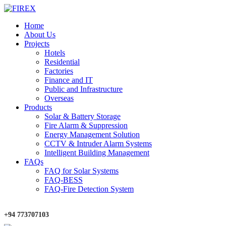
Home
About Us
Projects
Hotels
Residential
Factories
Finance and IT
Public and Infrastructure
Overseas
Products
Solar & Battery Storage
Fire Alarm & Suppression
Energy Management Solution
CCTV & Intruder Alarm Systems
Intelligent Building Management
FAQs
FAQ for Solar Systems
FAQ-BESS
FAQ-Fire Detection System
+94 773707103