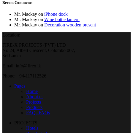
Recent Comments
Mr. Mackay
on
iPhone dock
Mr. Mackay
on
Wine bottle lantern
Mr. Mackay
on
Decoration wooden present
Location:
FIRE-X PROJECTS (PVT) LTD
No 24, Albert Crescent, Colombo 007,
Sri Lanka
Email: info@firex.lk
Phone: +94-117112526
Pages
Home
About us
Projects
Products
FAQs
FAQs
PROJECTS
Hotels