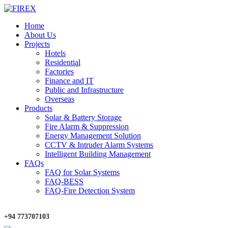
Home
About Us
Projects
Hotels
Residential
Factories
Finance and IT
Public and Infrastructure
Overseas
Products
Solar & Battery Storage
Fire Alarm & Suppression
Energy Management Solution
CCTV & Intruder Alarm Systems
Intelligent Building Management
FAQs
FAQ for Solar Systems
FAQ-BESS
FAQ-Fire Detection System
+94 773707103