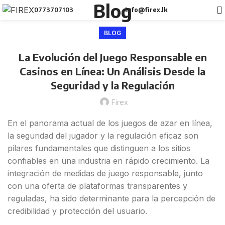
Blog
0773707103
info@firex.lk
BLOG
La Evolución del Juego Responsable en
Casinos en Línea: Un Análisis Desde la
Seguridad y la Regulación
Firex
En el panorama actual de los juegos de azar en línea,
la seguridad del jugador y la regulación eficaz son
pilares fundamentales que distinguen a los sitios
confiables en una industria en rápido crecimiento. La
integración de medidas de juego responsable, junto
con una oferta de plataformas transparentes y
reguladas, ha sido determinante para la percepción de
credibilidad y protección del usuario.