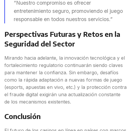
“Nuestro compromiso es ofrecer
entretenimiento seguro, promoviendo el juego
responsable en todos nuestros servicios.”
Perspectivas Futuras y Retos en la
Seguridad del Sector
Mirando hacia adelante, la innovación tecnológica y el
fortalecimiento regulatorio continuarán siendo claves
para mantener la confianza. Sin embargo, desafíos
como la rápida adaptación a nuevas formas de juego
(esports, apuestas en vivo, etc.) y la protección contra
el fraude digital exigirán una actualización constante
de los mecanismos existentes.
Conclusión
El futuro de los casinos en línea en países con marcos