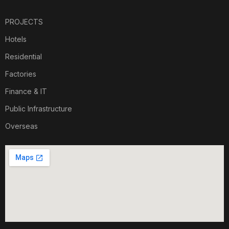
PROJECTS
Hotels
Residential
Factories
Finance & IT
Public Infrastructure
Overseas