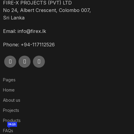
FIRE-X PROJECTS (PVT) LTD
No 24, Albert Crescent, Colombo 007,
Sri Lanka
Email: info@firex.lk
Phone: +94-117112526
Pages
Home
About us
Projects
Products
FAQS
FAQs