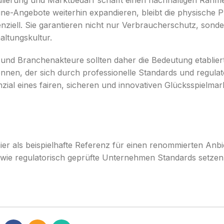
ulierung und Marktbedarf schafft einen nachhaltigen Rahm
ne-Angebote weiterhin expandieren, bleibt die physische 
ssenziell. Sie garantieren nicht nur Verbraucherschutz, sond
altungskultur.
und Branchenakteure sollten daher die Bedeutung etablier
nnen, der sich durch professionelle Standards und regulat
zial eines fairen, sicheren und innovativen Glücksspielmar
hier als beispielhafte Referenz für einen renommierten Anbi
t, wie regulatorisch geprüfte Unternehmen Standards setze