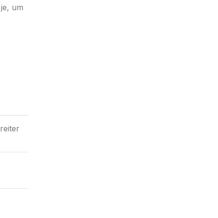
 je, um
reiter