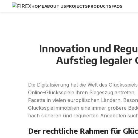
HOME
ABOUT US
PROJECTS
PRODUCTS
FAQS
Innovation und Regu
Aufstieg legaler
Die Digitalisierung hat die Welt des Glücksspi
Online-Glücksspiele ihren Siegeszug antreten,
Facette in vielen europäischen Ländern. Beson
Glücksspielimmobilien eine immer größere Bed
nach sicheren und regulierten Angeboten suc
Der rechtliche Rahmen für Glü