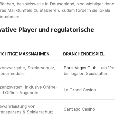
lächen, beispielsweise in Deutschland, sind wichtiger denn
eres Marktumfeld zu etablieren. Zudem fördern sie lokale
einnahmen.
vative Player und regulatorische
ICHTIGE MASSNAHMEN
BRANCHENBEISPIEL
izenzvergabe, Spielerschutz,
Paris Vegas Club
– ein Vor
teuermodelle
bei legalen Spielstätten
izenzsystem, inklusive Online-
Le Grand Casino
nd Offline-Angebote
ewährleistung von
Santiago Casino
ransparenz & Spielerschutz