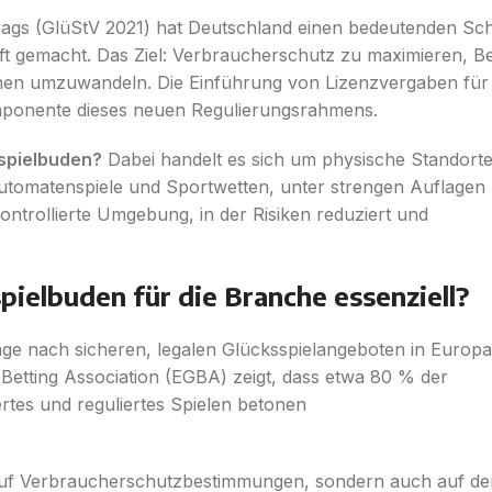
trags (GlüStV 2021) hat Deutschland einen bedeutenden Schr
aft gemacht. Das Ziel: Verbraucherschutz zu maximieren, B
men umzuwandeln. Die Einführung von Lizenzvergaben für
komponente dieses neuen Regulierungsrahmens.
spielbuden?
Dabei handelt es sich um physische Standorte
Automatenspiele und Sportwetten, unter strengen Auflagen
kontrollierte Umgebung, in der Risiken reduziert und
pielbuden für die Branche essenziell?
ge nach sicheren, legalen Glücksspielangeboten in Europa 
Betting Association (EGBA) zeigt, dass etwa 80 % der
ertes und reguliertes Spielen betonen
n auf Verbraucherschutzbestimmungen, sondern auch auf de