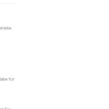
triebe
täbe für