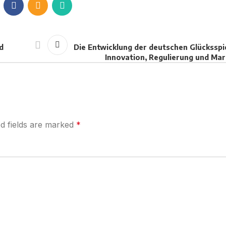
d
Die Entwicklung der deutschen Glücksspi
Innovation, Regulierung und Ma
d fields are marked
*