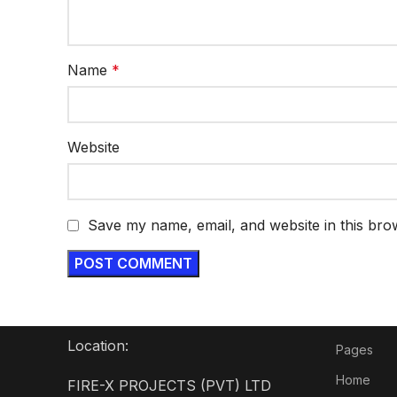
Name
*
Website
Save my name, email, and website in this bro
Location:
Pages
Home
FIRE-X PROJECTS (PVT) LTD