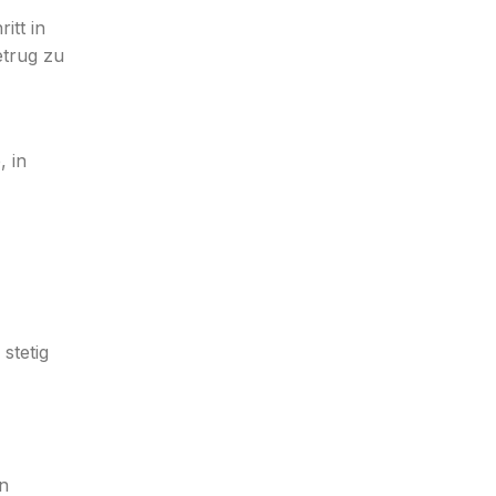
itt in
etrug zu
, in
stetig
n