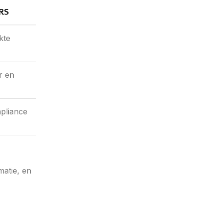
RS
kte
r en
mpliance
matie, en