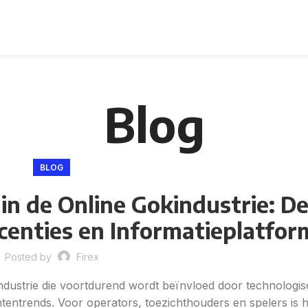
Blog
BLOG
 in de Online Gokindustrie: De
centies en Informatieplatfor
Posted by
Firex
industrie die voortdurend wordt beïnvloed door technologi
entrends. Voor operators, toezichthouders en spelers is 