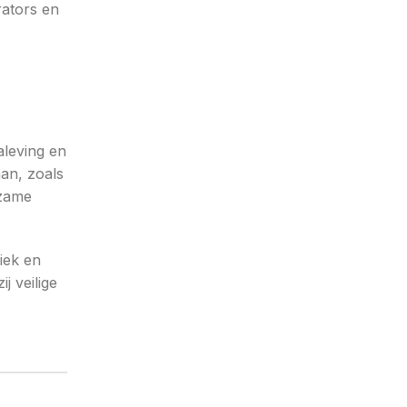
ators en
aleving en
an, zoals
rzame
iek en
j veilige