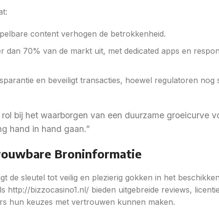
t:
 spelbare content verhogen de betrokkenheid.
 dan 70% van de markt uit, met dedicated apps en respon
parantie en beveiligt transacties, hoewel regulatoren nog 
e rol bij het waarborgen van een duurzame groeicurve v
ing hand in hand gaan.”
trouwbare Broninformatie
t de sleutel tot veilig en plezierig gokken in het beschikke
s http://bizzocasino1.nl/ bieden uitgebreide reviews, licent
tors hun keuzes met vertrouwen kunnen maken.