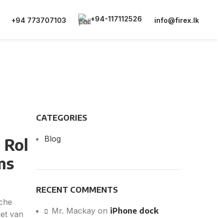
+94-117112526
+94 773707103
info@firex.lk
CATEGORIES
Blog
 Rol
ms
RECENT COMMENTS
sche
Mr. Mackay
on
iPhone dock
het van