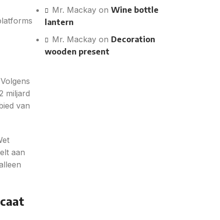
Mr. Mackay
on
Wine bottle
platforms
lantern
Mr. Mackay
on
Decoration
wooden present
 Volgens
 miljard
bied van
Wet
elt aan
alleen
icaat