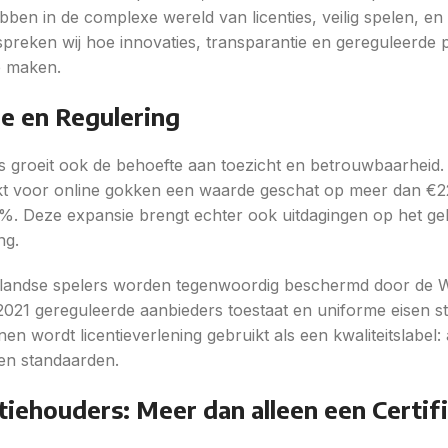
bben in de complexe wereld van licenties, veilig spelen, en
spreken wij hoe innovaties, transparantie en gereguleerde 
e maken.
e en Regulering
s groeit ook de behoefte aan toezicht en betrouwbaarheid.
kt voor online gokken een waarde geschat op meer dan €22
10%. Deze expansie brengt echter ook uitdagingen op het ge
ng.
ederlandse spelers worden tegenwoordig beschermd door de 
2021 gereguleerde aanbieders toestaat en uniforme eisen st
nen wordt licentieverlening gebruikt als een kwaliteitslabel: 
en standaarden.
iehouders: Meer dan alleen een Certif