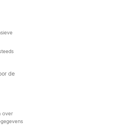
sieve
steeds
oor de
n over
iegegevens