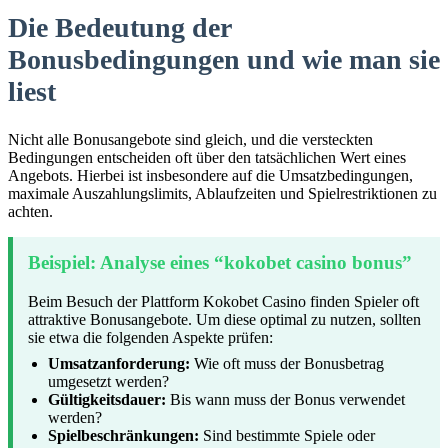
Die Bedeutung der
Bonusbedingungen und wie man sie
liest
Nicht alle Bonusangebote sind gleich, und die versteckten
Bedingungen entscheiden oft über den tatsächlichen Wert eines
Angebots. Hierbei ist insbesondere auf die Umsatzbedingungen,
maximale Auszahlungslimits, Ablaufzeiten und Spielrestriktionen zu
achten.
Beispiel: Analyse eines “kokobet casino bonus”
Beim Besuch der Plattform Kokobet Casino finden Spieler oft
attraktive Bonusangebote. Um diese optimal zu nutzen, sollten
sie etwa die folgenden Aspekte prüfen:
Umsatzanforderung:
Wie oft muss der Bonusbetrag
umgesetzt werden?
Gültigkeitsdauer:
Bis wann muss der Bonus verwendet
werden?
Spielbeschränkungen:
Sind bestimmte Spiele oder