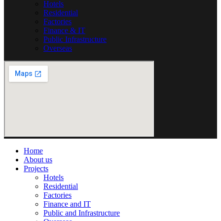
Hotels
Residential
Factories
Finance & IT
Public Infrastructure
Overseas
Home
About us
Projects
Hotels
Residential
Factories
Finance and IT
Public and Infrastructure