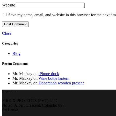
Website
Save my name, email, and website in this browser for the next ti
Close
Categories
Blog
Recent Comments
Mr. Mackay
on
iPhone dock
Mr. Mackay
on
Wine bottle lantern
Mr. Mackay
on
Decoration wooden present
Location:
FIRE-X PROJECTS (PVT) LTD
No 24, Albert Crescent, Colombo 007,
Sri Lanka