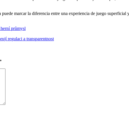
a puede marcar la diferencia entre una experiencia de juego superficial 
 herní průmysl
ují regulaci a transparentnost
*