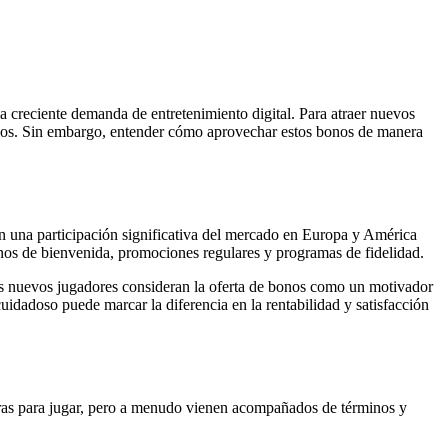
 creciente demanda de entretenimiento digital. Para atraer nuevos
izados. Sin embargo, entender cómo aprovechar estos bonos de manera
on una participación significativa del mercado en Europa y América
onos de bienvenida, promociones regulares y programas de fidelidad.
s nuevos jugadores consideran la oferta de bonos como un motivador
cuidadoso puede marcar la diferencia en la rentabilidad y satisfacción
ras para jugar, pero a menudo vienen acompañados de términos y