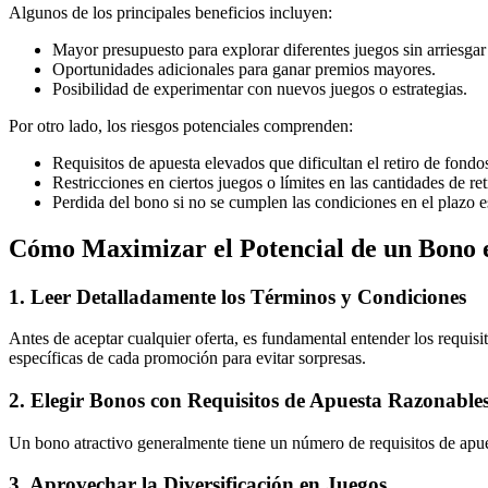
Algunos de los principales beneficios incluyen:
Mayor presupuesto para explorar diferentes juegos sin arriesgar
Oportunidades adicionales para ganar premios mayores.
Posibilidad de experimentar con nuevos juegos o estrategias.
Por otro lado, los riesgos potenciales comprenden:
Requisitos de apuesta elevados que dificultan el retiro de fond
Restricciones en ciertos juegos o límites en las cantidades de ret
Perdida del bono si no se cumplen las condiciones en el plazo e
Cómo Maximizar el Potencial de un Bono e
1. Leer Detalladamente los Términos y Condiciones
Antes de aceptar cualquier oferta, es fundamental entender los requisi
específicas de cada promoción para evitar sorpresas.
2. Elegir Bonos con Requisitos de Apuesta Razonable
Un bono atractivo generalmente tiene un número de requisitos de apuest
3. Aprovechar la Diversificación en Juegos