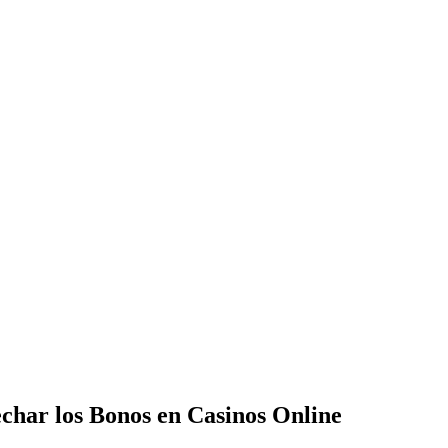
char los Bonos en Casinos Online