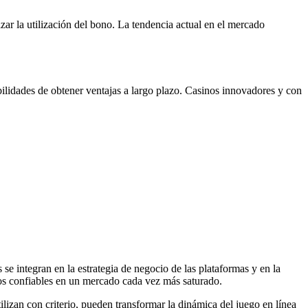
ar la utilización del bono. La tendencia actual en el mercado
ilidades de obtener ventajas a largo plazo. Casinos innovadores y con
se integran en la estrategia de negocio de las plataformas y en la
nos confiables en un mercado cada vez más saturado.
izan con criterio, pueden transformar la dinámica del juego en línea