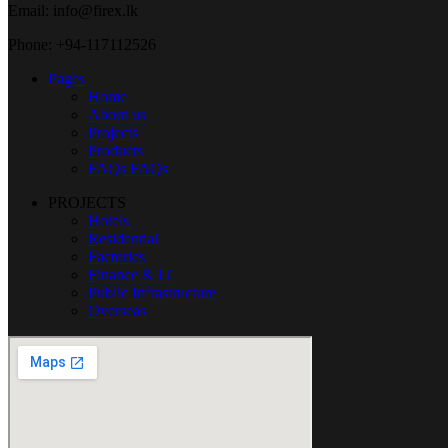
Email: info@firex.lk
Phone: +94-117112526
Pages
Home
About us
Projects
Products
FAQs
FAQs
PROJECTS
Hotels
Residential
Factories
Finance & IT
Public Infrastructure
Overseas