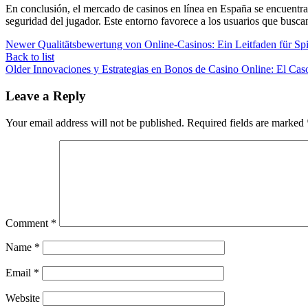
En conclusión, el mercado de casinos en línea en España se encuentra
seguridad del jugador. Este entorno favorece a los usuarios que busca
Newer
Qualitätsbewertung von Online-Casinos: Ein Leitfaden für Sp
Back to list
Older
Innovaciones y Estrategias en Bonos de Casino Online: El Caso
Leave a Reply
Your email address will not be published.
Required fields are marked
Comment
*
Name
*
Email
*
Website