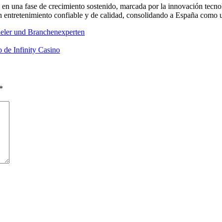
 en una fase de crecimiento sostenido, marcada por la innovación tecno
n entretenimiento confiable y de calidad, consolidando a España como uno
ieler und Branchenexperten
 de Infinity Casino
*