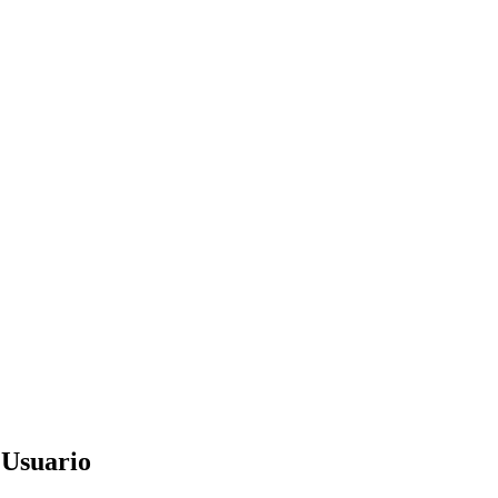
 Usuario