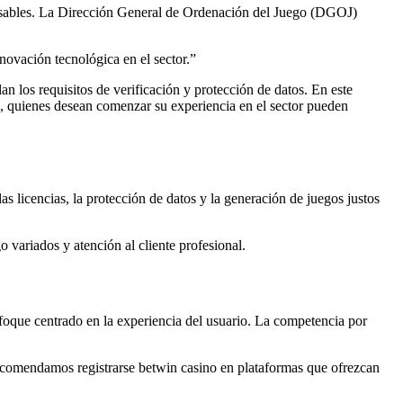
sponsables. La Dirección General de Ordenación del Juego (DGOJ)
novación tecnológica en el sector.”
an los requisitos de verificación y protección de datos. En este
lo, quienes desean comenzar su experiencia en el sector pueden
s licencias, la protección de datos y la generación de juegos justos
o variados y atención al cliente profesional.
foque centrado en la experiencia del usuario. La competencia por
 recomendamos registrarse betwin casino en plataformas que ofrezcan