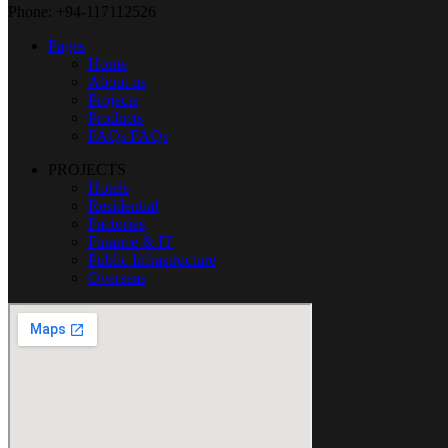
Phone: +94-117112526
Pages
Home
About us
Projects
Products
FAQs
FAQs
PROJECTS
Hotels
Residential
Factories
Finance & IT
Public Infrastructure
Overseas