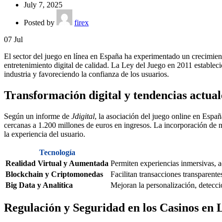
July 7, 2025
Posted by
firex
07
Jul
El sector del juego en línea en España ha experimentado un crecimie
entretenimiento digital de calidad. La Ley del Juego en 2011 estableci
industria y favoreciendo la confianza de los usuarios.
Transformación digital y tendencias actuale
Según un informe de
Jdigital
, la asociación del juego online en Espa
cercanas a 1.200 millones de euros en ingresos. La incorporación de nu
la experiencia del usuario.
Tecnología
Realidad Virtual y Aumentada
Permiten experiencias inmersivas, a
Blockchain y Criptomonedas
Facilitan transacciones transparent
Big Data y Analítica
Mejoran la personalización, detecció
Regulación y Seguridad en los Casinos en 