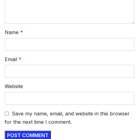
Name
*
Email
*
Website
Save my name, email, and website in this browser
for the next time I comment.