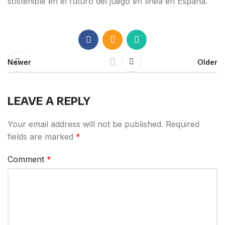
sostenible en el futuro del juego en línea en España.
Newer
Older
LEAVE A REPLY
Your email address will not be published.
Required
fields are marked
*
Comment
*