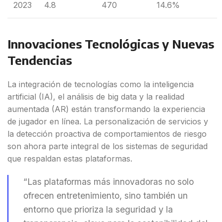
2023
4.8
470
14.6%
Innovaciones Tecnológicas y Nuevas
Tendencias
La integración de tecnologías como la inteligencia
artificial (IA), el análisis de big data y la realidad
aumentada (AR) están transformando la experiencia
de jugador en línea. La personalización de servicios y
la detección proactiva de comportamientos de riesgo
son ahora parte integral de los sistemas de seguridad
que respaldan estas plataformas.
“Las plataformas más innovadoras no solo
ofrecen entretenimiento, sino también un
entorno que prioriza la seguridad y la