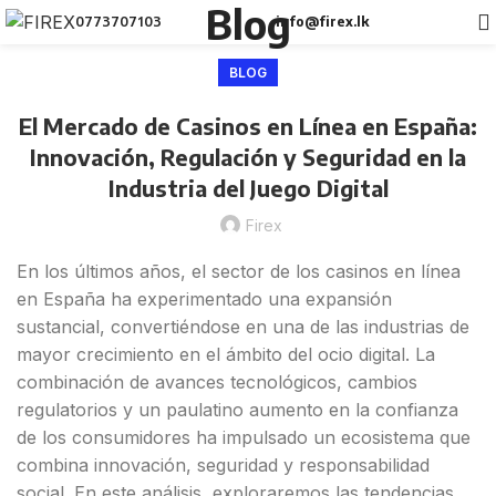
Blog
0773707103
info@firex.lk
BLOG
El Mercado de Casinos en Línea en España:
Innovación, Regulación y Seguridad en la
Industria del Juego Digital
Firex
En los últimos años, el sector de los casinos en línea
en España ha experimentado una expansión
sustancial, convertiéndose en una de las industrias de
mayor crecimiento en el ámbito del ocio digital. La
combinación de avances tecnológicos, cambios
regulatorios y un paulatino aumento en la confianza
de los consumidores ha impulsado un ecosistema que
combina innovación, seguridad y responsabilidad
social. En este análisis, exploraremos las tendencias,