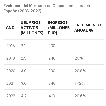
Evolución del Mercado de Casinos en Línea en
España (2018-2023)
USUARIOS
INGRESOS
CRECIMIENTO
AÑO
ACTIVOS
(MILLONES
ANUAL %
(MILLONES)
EUR)
2018
2.1
200
–
2019
2.5
240
20%
2020
3.0
290
20.8%
2021
3.6
340
17.2%
2022
4.2
410
20.6%