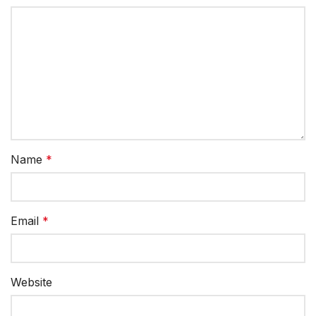
Name
*
Email
*
Website