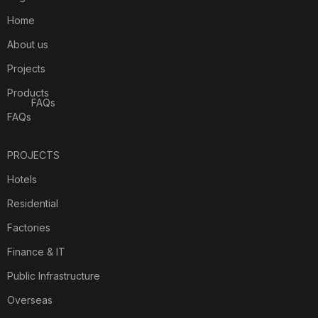
Home
About us
Projects
Products
FAQs
FAQs
PROJECTS
Hotels
Residential
Factories
Finance & IT
Public Infrastructure
Overseas