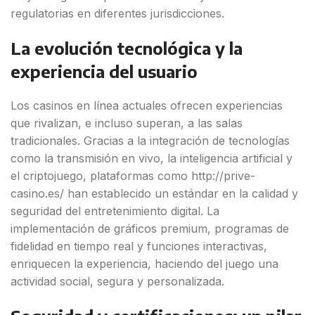
regulatorias en diferentes jurisdicciones.
La evolución tecnológica y la
experiencia del usuario
Los casinos en línea actuales ofrecen experiencias
que rivalizan, e incluso superan, a las salas
tradicionales. Gracias a la integración de tecnologías
como la transmisión en vivo, la inteligencia artificial y
el criptojuego, plataformas como http://prive-
casino.es/ han establecido un estándar en la calidad y
seguridad del entretenimiento digital. La
implementación de gráficos premium, programas de
fidelidad en tiempo real y funciones interactivas,
enriquecen la experiencia, haciendo del juego una
actividad social, segura y personalizada.