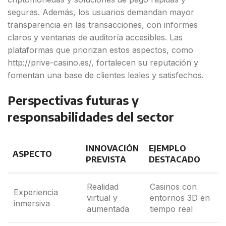
seguras. Además, los usuarios demandan mayor
transparencia en las transacciones, con informes
claros y ventanas de auditoría accesibles. Las
plataformas que priorizan estos aspectos, como
http://prive-casino.es/, fortalecen su reputación y
fomentan una base de clientes leales y satisfechos.
Perspectivas futuras y
responsabilidades del sector
INNOVACIÓN
EJEMPLO
ASPECTO
PREVISTA
DESTACADO
Realidad
Casinos con
Experiencia
virtual y
entornos 3D en
inmersiva
aumentada
tiempo real