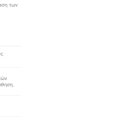
αση των
ές
κών
ύθηση.