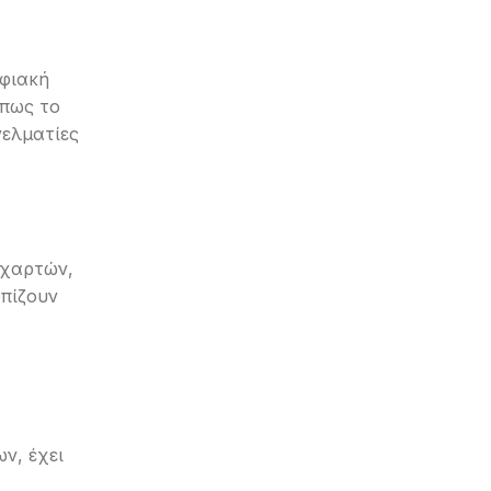
ηφιακή
όπως το
γελματίες
 χαρτών,
οπίζουν
ν, έχει
,