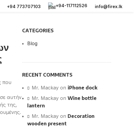
+94-117112526
+94 773707103
info@firex.lk
CATEGORIES
Blog
ων
ς
RECENT COMMENTS
ς που
Mr. Mackay
on
iPhone dock
 σε αυτήν
Mr. Mackay
on
Wine bottle
ής της,
lantern
κουμένης.
Mr. Mackay
on
Decoration
wooden present