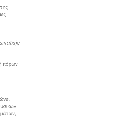
 της
ιες
ωπαϊκής
μή πόρων
ώνει
φυσικών
ημάτων,