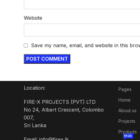
Website
Save my name, email, and website in this bro
Location:
Pages
Home
FIRE-X PROJECTS (PVT) LTD
No 24, Albert Crescent, Colombo
About us
007,
Projects
Sri Lanka
Products
FAQS
Email: info@firex.lk