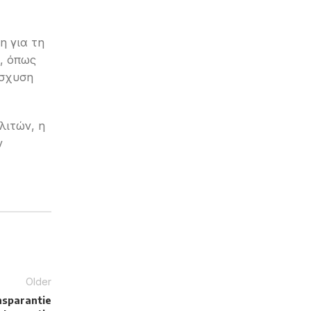
η για τη
ς, όπως
ίσχυση
λιτών, η
ν
Older
ansparantie