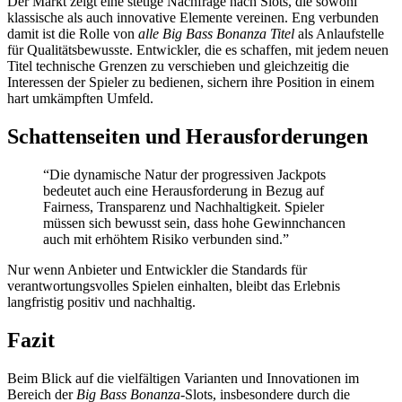
Der Markt zeigt eine stetige Nachfrage nach Slots, die sowohl
klassische als auch innovative Elemente vereinen. Eng verbunden
damit ist die Rolle von
alle Big Bass Bonanza Titel
als Anlaufstelle
für Qualitätsbewusste. Entwickler, die es schaffen, mit jedem neuen
Titel technische Grenzen zu verschieben und gleichzeitig die
Interessen der Spieler zu bedienen, sichern ihre Position in einem
hart umkämpften Umfeld.
Schattenseiten und Herausforderungen
“Die dynamische Natur der progressiven Jackpots
bedeutet auch eine Herausforderung in Bezug auf
Fairness, Transparenz und Nachhaltigkeit. Spieler
müssen sich bewusst sein, dass hohe Gewinnchancen
auch mit erhöhtem Risiko verbunden sind.”
Nur wenn Anbieter und Entwickler die Standards für
verantwortungsvolles Spielen einhalten, bleibt das Erlebnis
langfristig positiv und nachhaltig.
Fazit
Beim Blick auf die vielfältigen Varianten und Innovationen im
Bereich der
Big Bass Bonanza
-Slots, insbesondere durch die