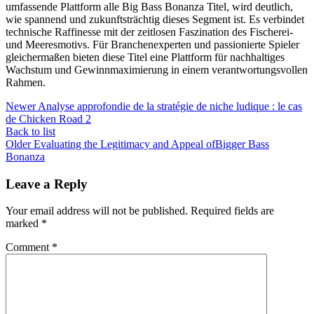
umfassende Plattform alle Big Bass Bonanza Titel, wird deutlich,
wie spannend und zukunftsträchtig dieses Segment ist. Es verbindet
technische Raffinesse mit der zeitlosen Faszination des Fischerei-
und Meeresmotivs. Für Branchenexperten und passionierte Spieler
gleichermaßen bieten diese Titel eine Plattform für nachhaltiges
Wachstum und Gewinnmaximierung in einem verantwortungsvollen
Rahmen.
Newer
Analyse approfondie de la stratégie de niche ludique : le cas
de Chicken Road 2
Back to list
Older
Evaluating the Legitimacy and Appeal ofBigger Bass
Bonanza
Leave a Reply
Your email address will not be published.
Required fields are
marked
*
Comment
*