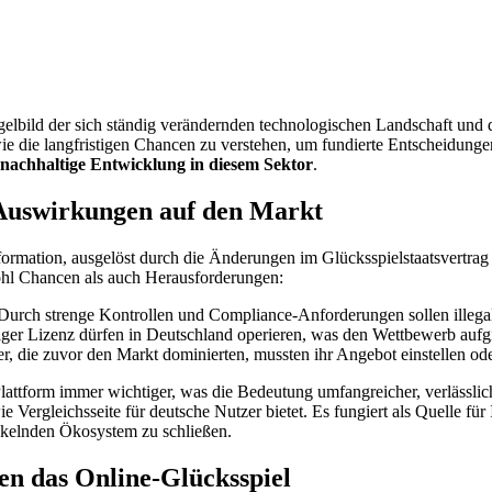
iegelbild der sich ständig verändernden technologischen Landschaft un
owie die langfristigen Chancen zu verstehen, um fundierte Entscheidung
r nachhaltige Entwicklung in diesem Sektor
.
Auswirkungen auf den Markt
sformation, ausgelöst durch die Änderungen im Glücksspielstaatsvertra
wohl Chancen als auch Herausforderungen:
urch strenge Kontrollen und Compliance-Anforderungen sollen illegal
iger Lizenz dürfen in Deutschland operieren, was den Wettbewerb aufg
r, die zuvor den Markt dominierten, mussten ihr Angebot einstellen od
lattform immer wichtiger, was die Bedeutung umfangreicher, verlässliche
e Vergleichsseite für deutsche Nutzer bietet. Es fungiert als Quelle für
ckelnden Ökosystem zu schließen.
en das Online-Glücksspiel