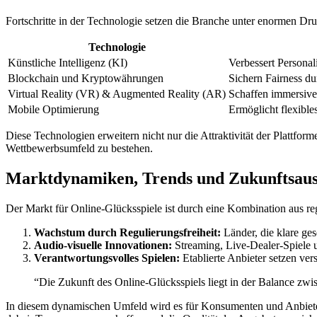
Fortschritte in der Technologie setzen die Branche unter enormen Dru
Technologie
Künstliche Intelligenz (KI)
Verbessert Personal
Blockchain und Kryptowährungen
Sichern Fairness du
Virtual Reality (VR) & Augmented Reality (AR)
Schaffen immersive 
Mobile Optimierung
Ermöglicht flexible
Diese Technologien erweitern nicht nur die Attraktivität der Plattfor
Wettbewerbsumfeld zu bestehen.
Marktdynamiken, Trends und Zukunftsaus
Der Markt für Online-Glücksspiele ist durch eine Kombination aus r
Wachstum durch Regulierungsfreiheit:
Länder, die klare ges
Audio-visuelle Innovationen:
Streaming, Live-Dealer-Spiele und
Verantwortungsvolles Spielen:
Etablierte Anbieter setzen ve
“Die Zukunft des Online-Glücksspiels liegt in der Balance zw
In diesem dynamischen Umfeld wird es für Konsumenten und Anbieter i