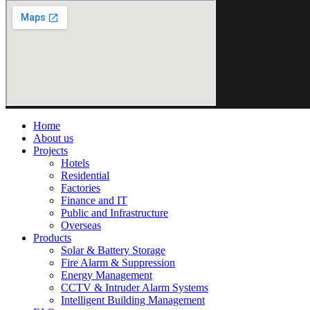
Home
About us
Projects
Hotels
Residential
Factories
Finance and IT
Public and Infrastructure
Overseas
Products
Solar & Battery Storage
Fire Alarm & Suppression
Energy Management
CCTV & Intruder Alarm Systems
Intelligent Building Management