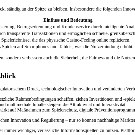
ck, ständig an der Spitze zu bleiben. Insbesondere die folgenden Inno
Einfluss und Bedeutung
isierung, Betrugserkennung und Kundenservice durch intelligente Anal
rch transparente Transaktionen und ermöglichen schnelle, grenzübersc
Spielerlebnisse, die das physische Casino-Feeling online replizieren.
s Spielen auf Smartphones und Tablets, was die Nutzerbindung erhöht.
men, sondern verbessern auch die Sicherheit, die Fairness und die Nutze
blick
egulatorischem Druck, technologischer Innovation und veränderten Verb
etzliche Rahmenbedingungen schaffen, ziehen Investitionen und -spiele
 multimediale Inhalte steigern die Attraktivität und Interaktivität.
rstärkt auf Maßnahmen zum Spielerschutz, digitale Präventionsprogramm
ischen Innovation und Regulierung – nur so können nachhaltige Markt
mmer wichtiger, verlässliche Informationsquellen zu nutzen. Plattform