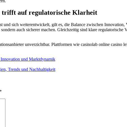
ern.
rifft auf regulatorische Klarheit
und sich weiterentwickelt, gilt es, die Balance zwischen Innovation, 
r, sondern auch sicherer machen. Gleichzeitig sind klare regulatorisch
onsanbieter unverzichtbar. Plattformen wie casinolab online casino lei
, Innovation und Marktdynamik
ien, Trends und Nachhaltigkeit
*