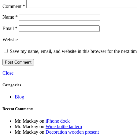
Comment
*
Name
*
Email
*
Website
Save my name, email, and website in this browser for the next ti
Close
Categories
Blog
Recent Comments
Mr. Mackay
on
iPhone dock
Mr. Mackay
on
Wine bottle lantern
Mr. Mackay
on
Decoration wooden present