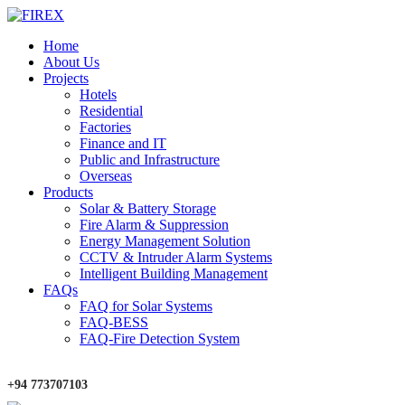
Home
About Us
Projects
Hotels
Residential
Factories
Finance and IT
Public and Infrastructure
Overseas
Products
Solar & Battery Storage
Fire Alarm & Suppression
Energy Management Solution
CCTV & Intruder Alarm Systems
Intelligent Building Management
FAQs
FAQ for Solar Systems
FAQ-BESS
FAQ-Fire Detection System
+94 773707103