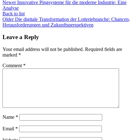
Newer
Innovative Pingsysteme für die moderne Industrie: Eine
Analyse
Back to list
Older
Die digitale Transformation der Lotteriebranche: Chancen,
Herausforderungen und Zukunftsperspektiven
Leave a Reply
Your email address will not be published.
Required fields are
marked
*
Comment
*
Name
*
Email
*