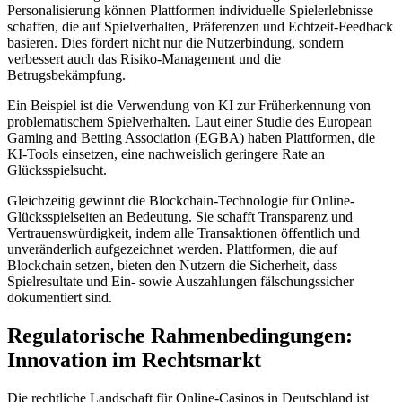
Personalisierung können Plattformen individuelle Spielerlebnisse
schaffen, die auf Spielverhalten, Präferenzen und Echtzeit-Feedback
basieren. Dies fördert nicht nur die Nutzerbindung, sondern
verbessert auch das Risiko-Management und die
Betrugsbekämpfung.
Ein Beispiel ist die Verwendung von KI zur Früherkennung von
problematischem Spielverhalten. Laut einer Studie des European
Gaming and Betting Association (EGBA) haben Plattformen, die
KI-Tools einsetzen, eine nachweislich geringere Rate an
Glücksspielsucht.
Gleichzeitig gewinnt die Blockchain-Technologie für Online-
Glücksspielseiten an Bedeutung. Sie schafft Transparenz und
Vertrauenswürdigkeit, indem alle Transaktionen öffentlich und
unveränderlich aufgezeichnet werden. Plattformen, die auf
Blockchain setzen, bieten den Nutzern die Sicherheit, dass
Spielresultate und Ein- sowie Auszahlungen fälschungssicher
dokumentiert sind.
Regulatorische Rahmenbedingungen:
Innovation im Rechtsmarkt
Die rechtliche Landschaft für Online-Casinos in Deutschland ist