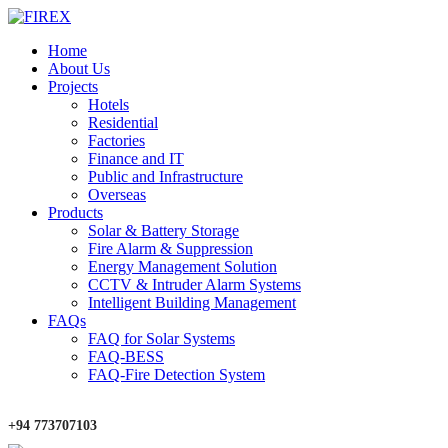
Home
About Us
Projects
Hotels
Residential
Factories
Finance and IT
Public and Infrastructure
Overseas
Products
Solar & Battery Storage
Fire Alarm & Suppression
Energy Management Solution
CCTV & Intruder Alarm Systems
Intelligent Building Management
FAQs
FAQ for Solar Systems
FAQ-BESS
FAQ-Fire Detection System
+94 773707103