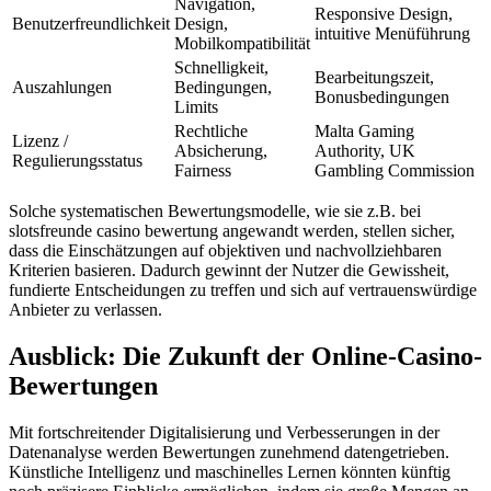
Navigation,
Responsive Design,
Benutzerfreundlichkeit
Design,
intuitive Menüführung
Mobilkompatibilität
Schnelligkeit,
Bearbeitungszeit,
Auszahlungen
Bedingungen,
Bonusbedingungen
Limits
Rechtliche
Malta Gaming
Lizenz /
Absicherung,
Authority, UK
Regulierungsstatus
Fairness
Gambling Commission
Solche systematischen Bewertungsmodelle, wie sie z.B. bei
slotsfreunde casino bewertung angewandt werden, stellen sicher,
dass die Einschätzungen auf objektiven und nachvollziehbaren
Kriterien basieren. Dadurch gewinnt der Nutzer die Gewissheit,
fundierte Entscheidungen zu treffen und sich auf vertrauenswürdige
Anbieter zu verlassen.
Ausblick: Die Zukunft der Online-Casino-
Bewertungen
Mit fortschreitender Digitalisierung und Verbesserungen in der
Datenanalyse werden Bewertungen zunehmend datengetrieben.
Künstliche Intelligenz und maschinelles Lernen könnten künftig