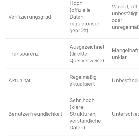
Hoch
Variiert, oft
(offizielle
unbestätigt
Verifizierungsgrad
Daten,
oder
regulatorisch
unregelmäß
geprüft)
Ausgezeichnet
Mangelhaft 
Transparenz
(direkte
unklar
Quellverweise)
Regelmäßig
Aktualität
Unbeständi
aktualisiert
Sehr hoch
(klare
Benutzerfreundlichkeit
Strukturen,
Unterschied
verständliche
Daten)