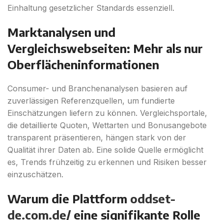
Einhaltung gesetzlicher Standards essenziell.
Marktanalysen und
Vergleichswebseiten: Mehr als nur
Oberflächeninformationen
Consumer- und Branchenanalysen basieren auf
zuverlässigen Referenzquellen, um fundierte
Einschätzungen liefern zu können. Vergleichsportale,
die detaillierte Quoten, Wettarten und Bonusangebote
transparent präsentieren, hängen stark von der
Qualität ihrer Daten ab. Eine solide Quelle ermöglicht
es, Trends frühzeitig zu erkennen und Risiken besser
einzuschätzen.
Warum die Plattform
oddset-
de.com.de/
eine signifikante Rolle