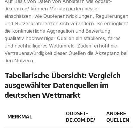
Auf Basis von Daten von Anbietern wie oddset-
de.com.de/ können Marktexperten besser
einschätzen, wie Quotenentwicklungen, Regulierungen
und Nutzerpräferenzen sich verändern. So ermöglicht
die kontinuierliche Aggregation und Bewertung
qualitativ hochwertiger Quellen ein stabileres, faires
und nachhaltigeres Wettumfeld. Zudem erhöht die
Vertrauenswürdigkeit dieser Quellen die Akzeptanz bei
den Nutzern.
Tabellarische Übersicht: Vergleich
ausgewählter Datenquellen im
deutschen Wettmarkt
ODDSET-
ANDERE
MERKMAL
DE.COM.DE/
QUELLEN