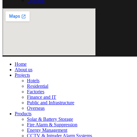
Overseas
Home
About us
Projects
Hotels
Residential
Factories
Finance and IT
Public and Infrastructure
Overseas
Products
Solar & Battery Storage
Fire Alarm & Suppression
Energy Management
CCTV & Intruder Alarm Systems