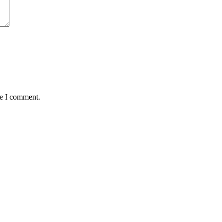
me I comment.