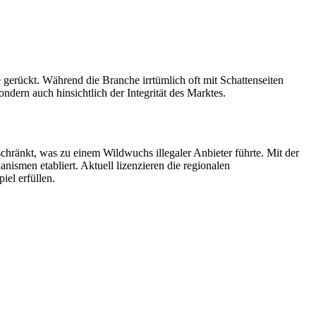
gerückt. Während die Branche irrtümlich oft mit Schattenseiten
ndern auch hinsichtlich der Integrität des Marktes.
chränkt, was zu einem Wildwuchs illegaler Anbieter führte. Mit der
nismen etabliert. Aktuell lizenzieren die regionalen
iel erfüllen.