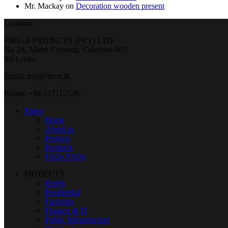
Mr. Mackay
on
Decoration wooden present
Location:
FIRE-X PROJECTS (PVT) LTD
No 24, Albert Crescent, Colombo 007,
Sri Lanka
Email: info@firex.lk
Phone: +94-117112526
Pages
Home
About us
Projects
Products
FAQs
FAQs
PROJECTS
Hotels
Residential
Factories
Finance & IT
Public Infrastructure