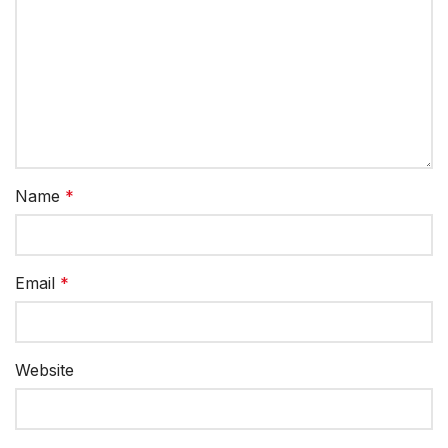
Name
*
Email
*
Website