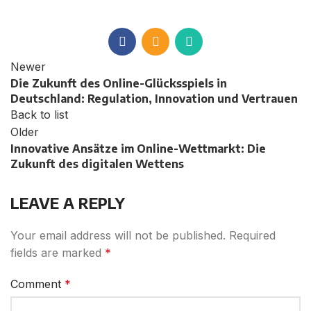
Newer
Die Zukunft des Online-Glücksspiels in
Deutschland: Regulation, Innovation und Vertrauen
Back to list
Older
Innovative Ansätze im Online-Wettmarkt: Die
Zukunft des digitalen Wettens
LEAVE A REPLY
Your email address will not be published.
Required
fields are marked
*
Comment
*