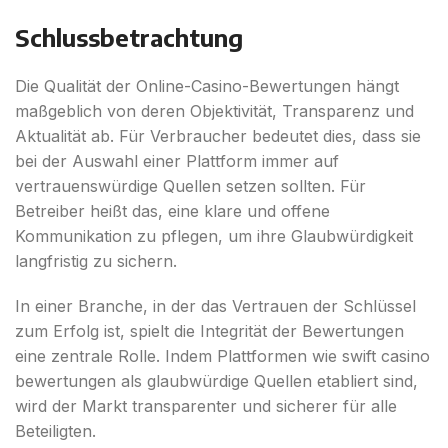
Schlussbetrachtung
Die Qualität der Online-Casino-Bewertungen hängt
maßgeblich von deren Objektivität, Transparenz und
Aktualität ab. Für Verbraucher bedeutet dies, dass sie
bei der Auswahl einer Plattform immer auf
vertrauenswürdige Quellen setzen sollten. Für
Betreiber heißt das, eine klare und offene
Kommunikation zu pflegen, um ihre Glaubwürdigkeit
langfristig zu sichern.
In einer Branche, in der das Vertrauen der Schlüssel
zum Erfolg ist, spielt die Integrität der Bewertungen
eine zentrale Rolle. Indem Plattformen wie swift casino
bewertungen als glaubwürdige Quellen etabliert sind,
wird der Markt transparenter und sicherer für alle
Beteiligten.