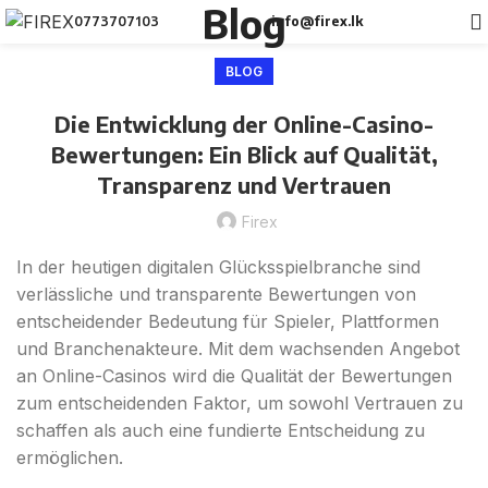
Blog
0773707103
info@firex.lk
BLOG
Die Entwicklung der Online-Casino-
Bewertungen: Ein Blick auf Qualität,
Transparenz und Vertrauen
Firex
In der heutigen digitalen Glücksspielbranche sind
verlässliche und transparente Bewertungen von
entscheidender Bedeutung für Spieler, Plattformen
und Branchenakteure. Mit dem wachsenden Angebot
an Online-Casinos wird die Qualität der Bewertungen
zum entscheidenden Faktor, um sowohl Vertrauen zu
schaffen als auch eine fundierte Entscheidung zu
ermöglichen.