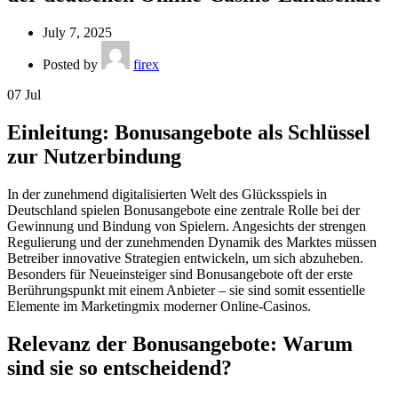
July 7, 2025
Posted by
firex
07
Jul
Einleitung: Bonusangebote als Schlüssel
zur Nutzerbindung
In der zunehmend digitalisierten Welt des Glücksspiels in
Deutschland spielen Bonusangebote eine zentrale Rolle bei der
Gewinnung und Bindung von Spielern. Angesichts der strengen
Regulierung und der zunehmenden Dynamik des Marktes müssen
Betreiber innovative Strategien entwickeln, um sich abzuheben.
Besonders für Neueinsteiger sind Bonusangebote oft der erste
Berührungspunkt mit einem Anbieter – sie sind somit essentielle
Elemente im Marketingmix moderner Online-Casinos.
Relevanz der Bonusangebote: Warum
sind sie so entscheidend?