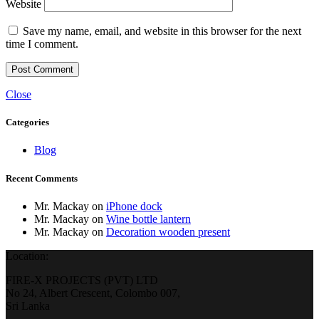
Website
Save my name, email, and website in this browser for the next
time I comment.
Close
Categories
Blog
Recent Comments
Mr. Mackay
on
iPhone dock
Mr. Mackay
on
Wine bottle lantern
Mr. Mackay
on
Decoration wooden present
Location:
FIRE-X PROJECTS (PVT) LTD
No 24, Albert Crescent, Colombo 007,
Sri Lanka