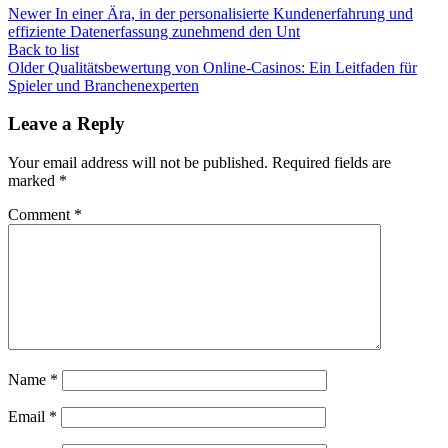
Newer
In einer Ära, in der personalisierte Kundenerfahrung und
effiziente Datenerfassung zunehmend den Unt
Back to list
Older
Qualitätsbewertung von Online-Casinos: Ein Leitfaden für
Spieler und Branchenexperten
Leave a Reply
Your email address will not be published.
Required fields are
marked
*
Comment
*
Name
*
Email
*