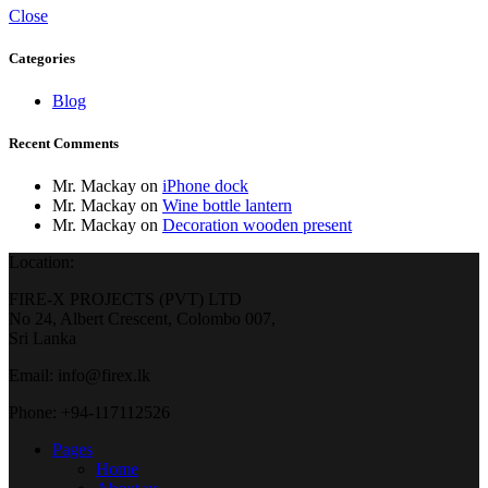
Close
Categories
Blog
Recent Comments
Mr. Mackay
on
iPhone dock
Mr. Mackay
on
Wine bottle lantern
Mr. Mackay
on
Decoration wooden present
Location:
FIRE-X PROJECTS (PVT) LTD
No 24, Albert Crescent, Colombo 007,
Sri Lanka
Email: info@firex.lk
Phone: +94-117112526
Pages
Home