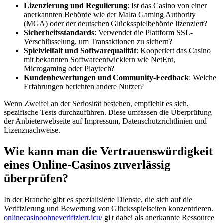
Lizenzierung und Regulierung
: Ist das Casino von einer
anerkannten Behörde wie der Malta Gaming Authority
(MGA) oder der deutschen Glücksspielbehörde lizenziert?
Sicherheitsstandards
: Verwendet die Plattform SSL-
Verschlüsselung, um Transaktionen zu sichern?
Spielvielfalt und Softwarequalität
: Kooperiert das Casino
mit bekannten Softwareentwicklern wie NetEnt,
Microgaming oder Playtech?
Kundenbewertungen und Community-Feedback
: Welche
Erfahrungen berichten andere Nutzer?
Wenn Zweifel an der Seriosität bestehen, empfiehlt es sich,
spezifische Tests durchzuführen. Diese umfassen die Überprüfung
der Anbieterwebseite auf Impressum, Datenschutzrichtlinien und
Lizenznachweise.
Wie kann man die Vertrauenswürdigkeit
eines Online-Casinos zuverlässig
überprüfen?
In der Branche gibt es spezialisierte Dienste, die sich auf die
Verifizierung und Bewertung von Glücksspielseiten konzentrieren.
onlinecasinoohneverifiziert.icu/
gilt dabei als anerkannte Ressource