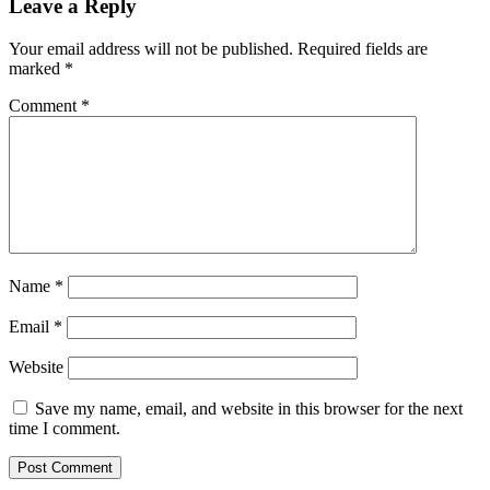
Leave a Reply
Your email address will not be published.
Required fields are
marked
*
Comment
*
Name
*
Email
*
Website
Save my name, email, and website in this browser for the next
time I comment.