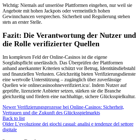
Wichtig: Niemals auf unseriöse Plattformen eingehen, nur weil sie
Angebote mit hohen Jackpots oder vermeintlich hohen
Gewinnchancen versprechen. Sicherheit und Regulierung stehen
stets an erster Stelle.
Fazit: Die Verantwortung der Nutzer und
die Rolle verifizierter Quellen
Im komplexen Feld der Online-Casinos ist die eigene
Sorgfaltspflicht unerlässlich. Das Überprüfen der Plattformen
anhand anerkannter Kriterien schützt vor Betrug, Identitätsdiebstahl
und finanziellen Verlusten. Gleichzeitig bieten Verifizierungsdienste
eine wertvolle Unterstützung – zugänglich über zuverlässige
Quellen wie onlinecasinoohneverifiziert.icu/. Indem Nutzer auf
geprüfte, lizenzierte Anbieter setzen, stärken sie die Branche
gleichzeitig und fördern eine nachhaltige, sichere Glücksspielkultur.
Newer
Verifizierungsprozesse bei Online-Casinos: Sicherheit,
Vertrauen und die Zukunft des Glücksspielmarkts
Back to list
Older
L’evoluzione dei giochi casual: analisi e tendenze del settore
digitale