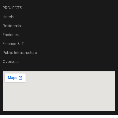
PROJECTS
Hotels
Residential
Factories
Finance & IT
Public Infrastructure
Overseas