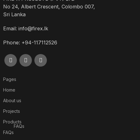
No 24, Albert Crescent, Colombo 007,
Sri Lanka
Email: info@firex.lk
Phone: +94-117112526
Pages
Home
About us
Projects
Products
FAQs
FAQs