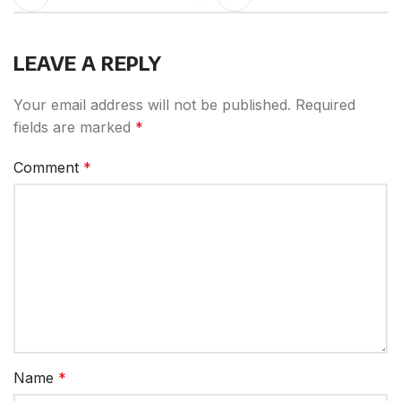
LEAVE A REPLY
Your email address will not be published.
Required
fields are marked
*
Comment
*
Name
*