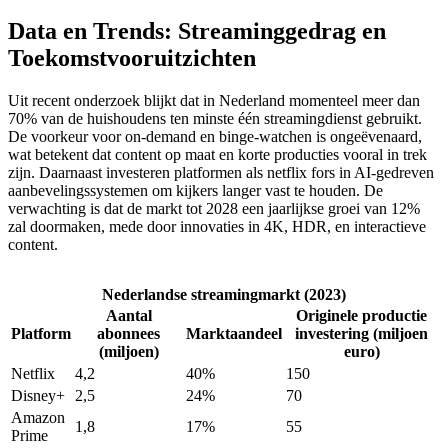
Data en Trends: Streaminggedrag en
Toekomstvooruitzichten
Uit recent onderzoek blijkt dat in Nederland momenteel meer dan
70% van de huishoudens ten minste één streamingdienst gebruikt.
De voorkeur voor on-demand en binge-watchen is ongeëvenaard,
wat betekent dat content op maat en korte producties vooral in trek
zijn. Daarnaast investeren platformen als netflix fors in AI-gedreven
aanbevelingssystemen om kijkers langer vast te houden. De
verwachting is dat de markt tot 2028 een jaarlijkse groei van 12%
zal doormaken, mede door innovaties in 4K, HDR, en interactieve
content.
Nederlandse streamingmarkt (2023)
Aantal
Originele productie
Platform
abonnees
Marktaandeel
investering (miljoen
(miljoen)
euro)
Netflix
4,2
40%
150
Disney+
2,5
24%
70
Amazon
1,8
17%
55
Prime