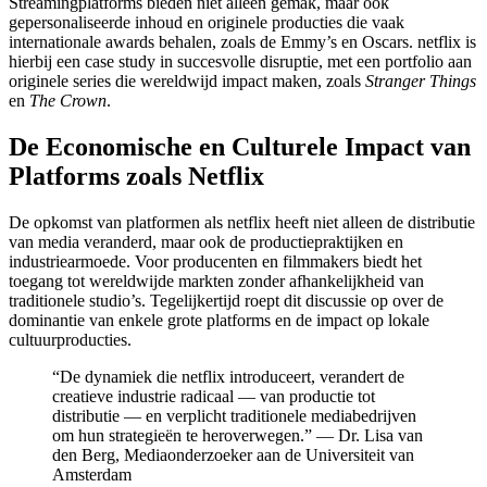
Streamingplatforms bieden niet alleen gemak, maar ook
gepersonaliseerde inhoud en originele producties die vaak
internationale awards behalen, zoals de Emmy’s en Oscars. netflix is
hierbij een case study in succesvolle disruptie, met een portfolio aan
originele series die wereldwijd impact maken, zoals
Stranger Things
en
The Crown
.
De Economische en Culturele Impact van
Platforms zoals Netflix
De opkomst van platformen als netflix heeft niet alleen de distributie
van media veranderd, maar ook de productiepraktijken en
industriearmoede. Voor producenten en filmmakers biedt het
toegang tot wereldwijde markten zonder afhankelijkheid van
traditionele studio’s. Tegelijkertijd roept dit discussie op over de
dominantie van enkele grote platforms en de impact op lokale
cultuurproducties.
“De dynamiek die netflix introduceert, verandert de
creatieve industrie radicaal — van productie tot
distributie — en verplicht traditionele mediabedrijven
om hun strategieën te heroverwegen.” — Dr. Lisa van
den Berg, Mediaonderzoeker aan de Universiteit van
Amsterdam