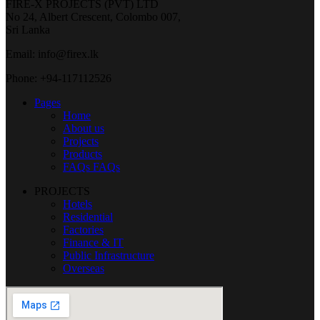
FIRE-X PROJECTS (PVT) LTD
No 24, Albert Crescent, Colombo 007,
Sri Lanka
Email: info@firex.lk
Phone: +94-117112526
Pages
Home
About us
Projects
Products
FAQs
FAQs
PROJECTS
Hotels
Residential
Factories
Finance & IT
Public Infrastructure
Overseas