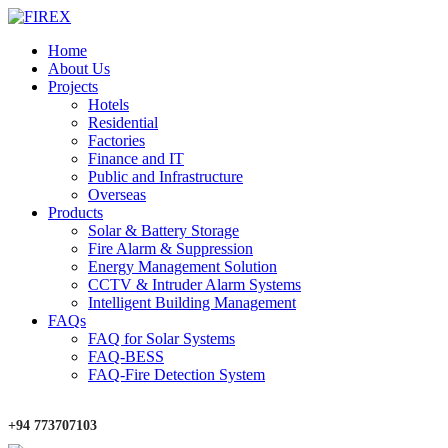
Home
About Us
Projects
Hotels
Residential
Factories
Finance and IT
Public and Infrastructure
Overseas
Products
Solar & Battery Storage
Fire Alarm & Suppression
Energy Management Solution
CCTV & Intruder Alarm Systems
Intelligent Building Management
FAQs
FAQ for Solar Systems
FAQ-BESS
FAQ-Fire Detection System
+94 773707103