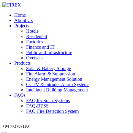
Home
About Us
Projects
Hotels
Residential
Factories
Finance and IT
Public and Infrastructure
Overseas
Products
Solar & Battery Storage
Fire Alarm & Suppression
Energy Management Solution
CCTV & Intruder Alarm Systems
Intelligent Building Management
FAQs
FAQ for Solar Systems
FAQ-BESS
FAQ-Fire Detection System
+94 773707103