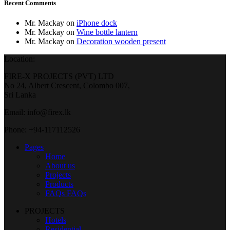
Recent Comments
Mr. Mackay
on
iPhone dock
Mr. Mackay
on
Wine bottle lantern
Mr. Mackay
on
Decoration wooden present
Location:
FIRE-X PROJECTS (PVT) LTD
No 24, Albert Crescent, Colombo 007,
Sri Lanka
Email: info@firex.lk
Phone: +94-117112526
Pages
Home
About us
Projects
Products
FAQs
FAQs
PROJECTS
Hotels
Residential