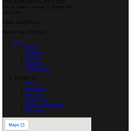
FIRE-X PROJECTS (PVT) LTD
No 24, Albert Crescent, Colombo 007,
Sri Lanka
Email: info@firex.lk
Phone: +94-117112526
Pages
Home
About us
Projects
Products
FAQs
FAQs
PROJECTS
Hotels
Residential
Factories
Finance & IT
Public Infrastructure
Overseas