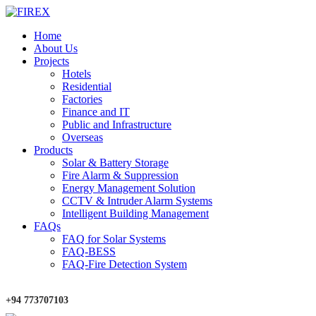
Home
About Us
Projects
Hotels
Residential
Factories
Finance and IT
Public and Infrastructure
Overseas
Products
Solar & Battery Storage
Fire Alarm & Suppression
Energy Management Solution
CCTV & Intruder Alarm Systems
Intelligent Building Management
FAQs
FAQ for Solar Systems
FAQ-BESS
FAQ-Fire Detection System
+94 773707103