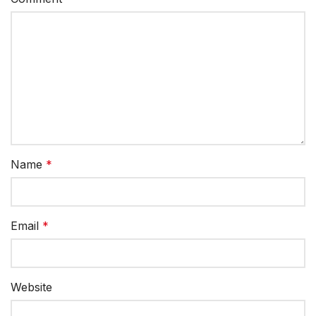
Name
*
Email
*
Website