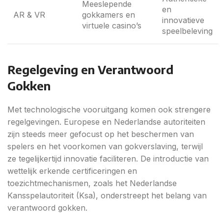
Meeslepende
en
AR & VR
gokkamers en
innovatieve
virtuele casino’s
speelbeleving
Regelgeving en Verantwoord
Gokken
Met technologische vooruitgang komen ook strengere
regelgevingen. Europese en Nederlandse autoriteiten
zijn steeds meer gefocust op het beschermen van
spelers en het voorkomen van gokverslaving, terwijl
ze tegelijkertijd innovatie faciliteren. De introductie van
wettelijk erkende certificeringen en
toezichtmechanismen, zoals het Nederlandse
Kansspelautoriteit (Ksa), onderstreept het belang van
verantwoord gokken.