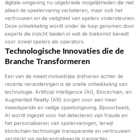
digitale omgeving nu uitgebreide mogelijkheden die niet
alleen de speelervaring verbeteren, maar ook het
vertrouwen en de veiligheid van spelers ondersteunen.
Deze ontwikkeling wordt onder de loep genomen door
experts die inzicht bieden in wat de toekomst bereidt
voor zowel spelers als operators.
Technologische Innovaties die de
Branche Transformeren
Een van de meest invloedrijke drijfveren achter de
recente veranderingen is de snelle ontwikkeling van
technologie. Artificial Intelligence (AI), Blockchain, en
Augmented Reality (AR) zorgen voor een meer
meeslepende en veilige speelomgeving. Bijvoorbeeld,
AI wordt ingezet voor het detecteren van fraude en
het personaliseren van spelervaringen, terwijl
blockchain-technologie transparantie en vertrouwen
versterkt via gedecentraliseerde transacties.