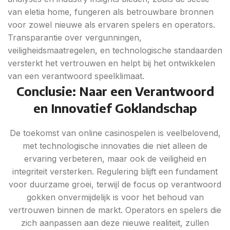
van eletia home, fungeren als betrouwbare bronnen
voor zowel nieuwe als ervaren spelers en operators.
Transparantie over vergunningen,
veiligheidsmaatregelen, en technologische standaarden
versterkt het vertrouwen en helpt bij het ontwikkelen
van een verantwoord speelklimaat.
Conclusie: Naar een Verantwoord
en Innovatief Goklandschap
De toekomst van online casinospelen is veelbelovend,
met technologische innovaties die niet alleen de
ervaring verbeteren, maar ook de veiligheid en
integriteit versterken. Regulering blijft een fundament
voor duurzame groei, terwijl de focus op verantwoord
gokken onvermijdelijk is voor het behoud van
vertrouwen binnen de markt. Operators en spelers die
zich aanpassen aan deze nieuwe realiteit, zullen