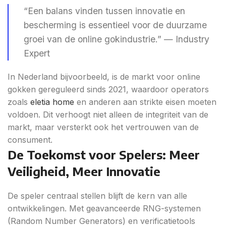
“Een balans vinden tussen innovatie en
bescherming is essentieel voor de duurzame
groei van de online gokindustrie.” — Industry
Expert
In Nederland bijvoorbeeld, is de markt voor online
gokken gereguleerd sinds 2021, waardoor operators
zoals
eletia home
en anderen aan strikte eisen moeten
voldoen. Dit verhoogt niet alleen de integriteit van de
markt, maar versterkt ook het vertrouwen van de
consument.
De Toekomst voor Spelers: Meer
Veiligheid, Meer Innovatie
De speler centraal stellen blijft de kern van alle
ontwikkelingen. Met geavanceerde RNG-systemen
(Random Number Generators) en verificatietools