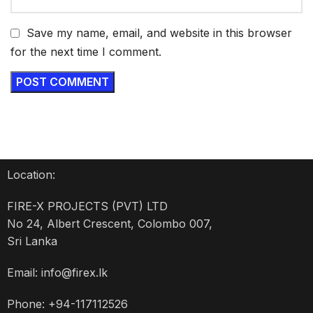
Save my name, email, and website in this browser
for the next time I comment.
Location:
FIRE-X PROJECTS (PVT) LTD
No 24, Albert Crescent, Colombo 007,
Sri Lanka
Email: info@firex.lk
Phone: +94-117112526