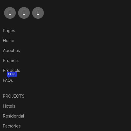
Pages
Home
About us
Projects
Products
FAQS
FAQs
PROJECTS
Hotels
Residential
Factories