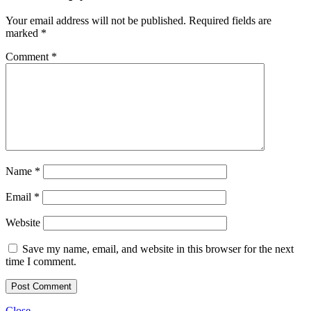
Your email address will not be published.
Required fields are
marked
*
Comment
*
Name
*
Email
*
Website
Save my name, email, and website in this browser for the next
time I comment.
Close