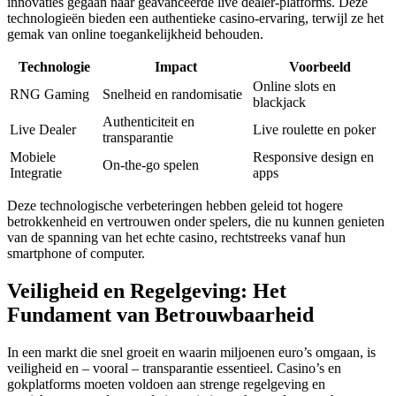
innovaties gegaan naar geavanceerde live dealer-platforms. Deze
technologieën bieden een authentieke casino-ervaring, terwijl ze het
gemak van online toegankelijkheid behouden.
Technologie
Impact
Voorbeeld
Online slots en
RNG Gaming
Snelheid en randomisatie
blackjack
Authenticiteit en
Live Dealer
Live roulette en poker
transparantie
Mobiele
Responsive design en
On-the-go spelen
Integratie
apps
Deze technologische verbeteringen hebben geleid tot hogere
betrokkenheid en vertrouwen onder spelers, die nu kunnen genieten
van de spanning van het echte casino, rechtstreeks vanaf hun
smartphone of computer.
Veiligheid en Regelgeving: Het
Fundament van Betrouwbaarheid
In een markt die snel groeit en waarin miljoenen euro’s omgaan, is
veiligheid en – vooral – transparantie essentieel. Casino’s en
gokplatforms moeten voldoen aan strenge regelgeving en