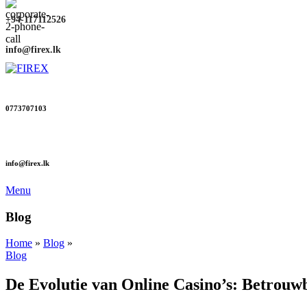
+94-117112526
info@firex.lk
0773707103
info@firex.lk
Menu
Blog
Home
»
Blog
»
Blog
De Evolutie van Online Casino’s: Betrouwb