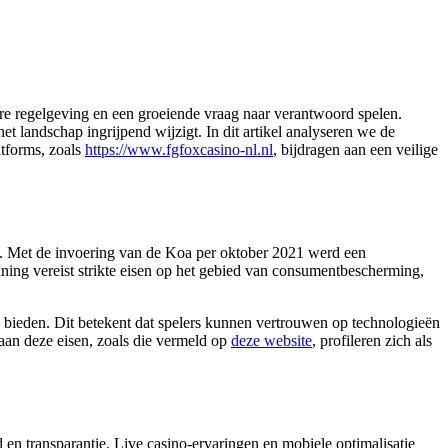
re regelgeving en een groeiende vraag naar verantwoord spelen.
 landschap ingrijpend wijzigt. In dit artikel analyseren we de
atforms, zoals
https://www.fgfoxcasino-nl.nl
, bijdragen aan een veilige
id. Met de invoering van de Koa per oktober 2021 werd een
ing vereist strikte eisen op het gebied van consumentbescherming,
 bieden. Dit betekent dat spelers kunnen vertrouwen op technologieën
an deze eisen, zoals die vermeld op
deze website
, profileren zich als
 en transparantie. Live casino-ervaringen en mobiele optimalisatie