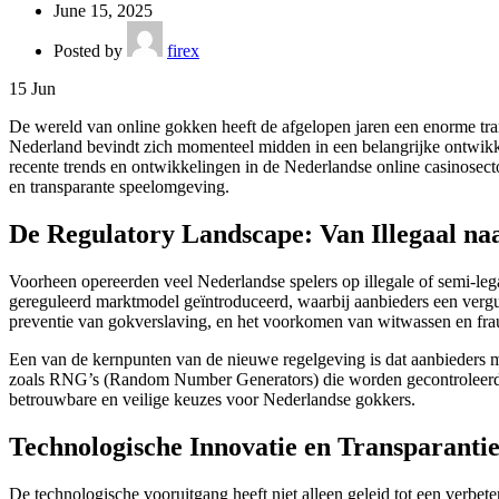
June 15, 2025
Posted by
firex
15
Jun
De wereld van online gokken heeft de afgelopen jaren een enorme tra
Nederland bevindt zich momenteel midden in een belangrijke ontwikkel
recente trends en ontwikkelingen in de Nederlandse online casinosec
en transparante speelomgeving.
De Regulatory Landscape: Van Illegaal n
Voorheen opereerden veel Nederlandse spelers op illegale of semi-leg
gereguleerd marktmodel geïntroduceerd, waarbij aanbieders een vergu
preventie van gokverslaving, en het voorkomen van witwassen en fra
Een van de kernpunten van de nieuwe regelgeving is dat aanbieders m
zoals RNG’s (Random Number Generators) die worden gecontroleerd do
betrouwbare en veilige keuzes voor Nederlandse gokkers.
Technologische Innovatie en Transparanti
De technologische vooruitgang heeft niet alleen geleid tot een verbet