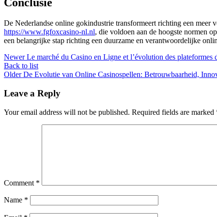
Conclusie
De Nederlandse online gokindustrie transformeert richting een meer v
https://www.fgfoxcasino-nl.nl
, die voldoen aan de hoogste normen op 
een belangrijke stap richting een duurzame en verantwoordelijke onli
Newer
Le marché du Casino en Ligne et l’évolution des plateformes d
Back to list
Older
De Evolutie van Online Casinospellen: Betrouwbaarheid, Innov
Leave a Reply
Your email address will not be published.
Required fields are marked
Comment
*
Name
*