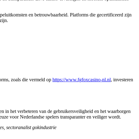
eluitkomsten en betrouwbaarheid. Platforms die gecertificeerd zijn
zijn.
rms, zoals die vermeld op
https://www.fgfoxcasino-nl.nl
, investeren
len in het verbeteren van de gebruikersveiligheid en het waarborgen
euze voor Nederlandse spelers transparanter en veiliger wordt.
es, sectoranalist gokindustrie