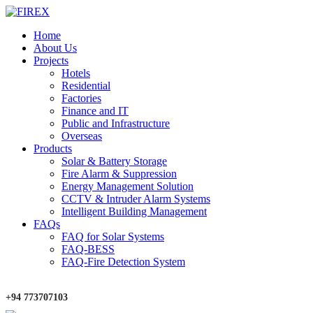
Home
About Us
Projects
Hotels
Residential
Factories
Finance and IT
Public and Infrastructure
Overseas
Products
Solar & Battery Storage
Fire Alarm & Suppression
Energy Management Solution
CCTV & Intruder Alarm Systems
Intelligent Building Management
FAQs
FAQ for Solar Systems
FAQ-BESS
FAQ-Fire Detection System
+94 773707103