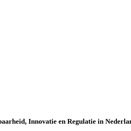
aarheid, Innovatie en Regulatie in Nederla