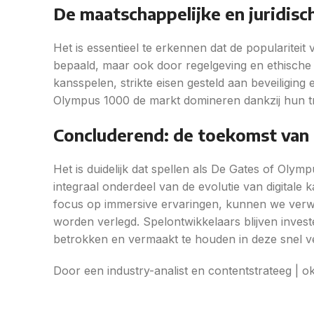
De maatschappelijke en juridisc
Het is essentieel te erkennen dat de populariteit 
bepaald, maar ook door regelgeving en ethische 
kansspelen, strikte eisen gesteld aan beveiliging 
Olympus 1000 de markt domineren dankzij hun t
Concluderend: de toekomst van
Het is duidelijk dat spellen als De Gates of Olym
integraal onderdeel van de evolutie van digitale
focus op immersive ervaringen, kunnen we verwac
worden verlegd. Spelontwikkelaars blijven inves
betrokken en vermaakt te houden in deze snel 
Door een industry-analist en contentstrateeg | o