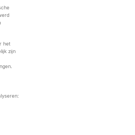
ische
werd
n
r het
jk zijn
ngen.
alyseren: