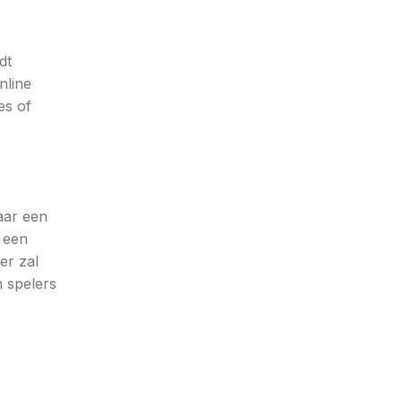
dt
nline
es of
maar een
n een
er zal
m spelers