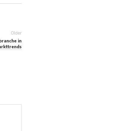
Older
branche in
arkttrends