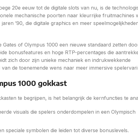
ge 20e eeuw tot de digitale slots van nu, is de technolog
tionele mechanische poorten naar kleurrijke fruitmachines 
e jaren ’90, die digitale graphics en meer speelmogelijkhede
De Gates of Olympus 1000 een nieuwe standaard zetten doo
ide bonusfeatures en hoge RTP-percentages die aantrekkeli
idt zich door zijn unieke mechaniek en indrukwekkende
ld van de toenemende wens naar meer immersive spelervari
mpus 1000 gokkast
sten te begrijpen, is het belangrijk de kernfuncties te an
eerde visuals die spelers onderdompelen in een Olympisch
n speciale symbolen die leiden tot diverse bonuslevels.