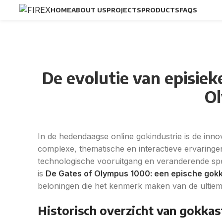
HOME
ABOUT US
PROJECTS
PRODUCTS
FAQS
De evolutie van episiek
O
In de hedendaagse online gokindustrie is de inn
complexe, thematische en interactieve ervaring
technologische vooruitgang en veranderende spe
is
De Gates of Olympus 1000: een epische gok
beloningen die het kenmerk maken van de ultieme
Historisch overzicht van gokkas