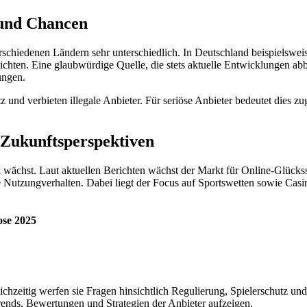
 und Chancen
erschiedenen Ländern sehr unterschiedlich. In Deutschland beispielswe
chten. Eine glaubwürdige Quelle, die stets aktuelle Entwicklungen abbild
ungen.
und verbieten illegale Anbieter. Für seriöse Anbieter bedeutet dies z
 Zukunftsperspektiven
 wächst. Laut aktuellen Berichten wächst der Markt für Online-Glückssp
Nutzungverhalten. Dabei liegt der Focus auf Sportswetten sowie Casin
se 2025
chzeitig werfen sie Fragen hinsichtlich Regulierung, Spielerschutz und
 Trends, Bewertungen und Strategien der Anbieter aufzeigen.