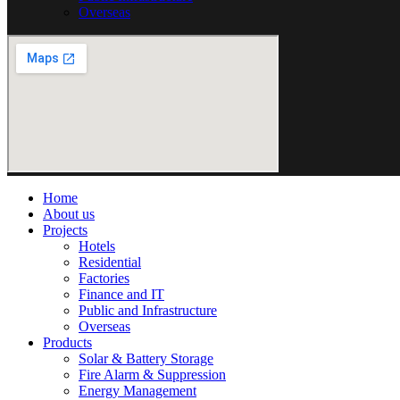
Overseas
Home
About us
Projects
Hotels
Residential
Factories
Finance and IT
Public and Infrastructure
Overseas
Products
Solar & Battery Storage
Fire Alarm & Suppression
Energy Management