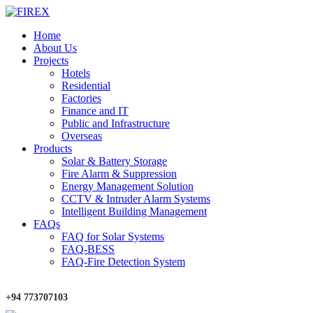
Home
About Us
Projects
Hotels
Residential
Factories
Finance and IT
Public and Infrastructure
Overseas
Products
Solar & Battery Storage
Fire Alarm & Suppression
Energy Management Solution
CCTV & Intruder Alarm Systems
Intelligent Building Management
FAQs
FAQ for Solar Systems
FAQ-BESS
FAQ-Fire Detection System
+94 773707103