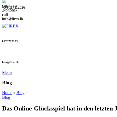
+94-117112526
info@firex.lk
0773707103
info@firex.lk
Menu
Blog
Home
»
Blog
»
Blog
Das Online-Glücksspiel hat in den letzte