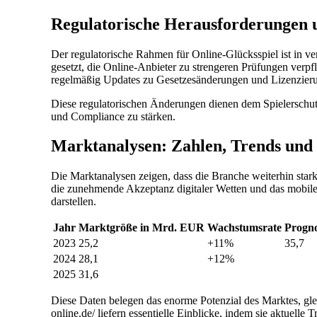
Regulatorische Herausforderungen
Der regulatorische Rahmen für Online-Glücksspiel ist in v
gesetzt, die Online-Anbieter zu strengeren Prüfungen verpfli
regelmäßig Updates zu Gesetzesänderungen und Lizenzier
Diese regulatorischen Änderungen dienen dem Spielerschutz 
und Compliance zu stärken.
Marktanalysen: Zahlen, Trends und
Die Marktanalysen zeigen, dass die Branche weiterhin stark
die zunehmende Akzeptanz digitaler Wetten und das mobile 
darstellen.
Jahr
Marktgröße in Mrd. EUR
Wachstumsrate
Progno
2023
25,2
+11%
35,7
2024
28,1
+12%
2025
31,6
Diese Daten belegen das enorme Potenzial des Marktes, glei
online.de/ liefern essentielle Einblicke, indem sie aktuelle