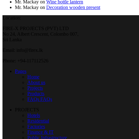
Mr. Mackay
on
Wine bottle lantern
Mr. Mackay
on
Decoration wooden present
Location:
FIRE-X PROJECTS (PVT) LTD
No 24, Albert Crescent, Colombo 007,
Sri Lanka
Email: info@firex.lk
Phone: +94-117112526
Pages
Home
About us
Projects
Products
FAQs
FAQs
PROJECTS
Hotels
Residential
Factories
Finance & IT
Public Infrastructure