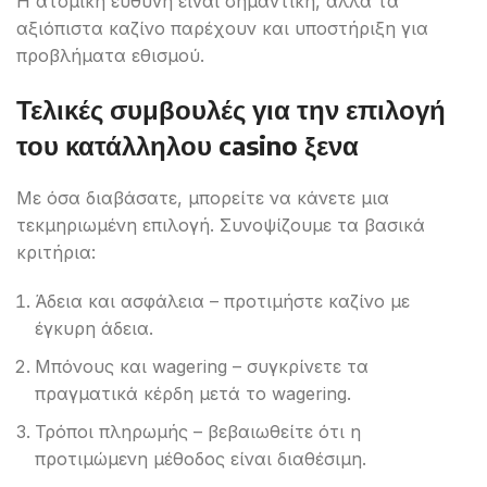
Η ατομική ευθύνη είναι σημαντική, αλλά τα
αξιόπιστα καζίνο παρέχουν και υποστήριξη για
προβλήματα εθισμού.
Τελικές συμβουλές για την επιλογή
του κατάλληλου casino ξενα
Με όσα διαβάσατε, μπορείτε να κάνετε μια
τεκμηριωμένη επιλογή. Συνοψίζουμε τα βασικά
κριτήρια:
Άδεια και ασφάλεια – προτιμήστε καζίνο με
έγκυρη άδεια.
Μπόνους και wagering – συγκρίνετε τα
πραγματικά κέρδη μετά το wagering.
Τρόποι πληρωμής – βεβαιωθείτε ότι η
προτιμώμενη μέθοδος είναι διαθέσιμη.