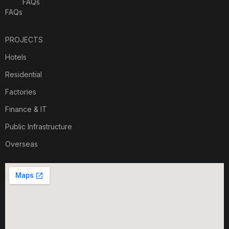
FAQs
FAQs
PROJECTS
Hotels
Residential
Factories
Finance & IT
Public Infrastructure
Overseas