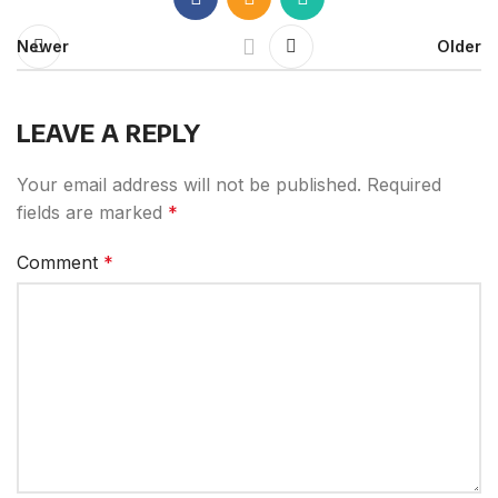
Newer
Older
LEAVE A REPLY
Your email address will not be published.
Required
fields are marked
*
Comment
*