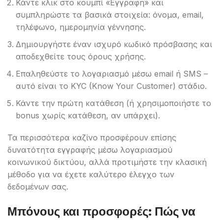
Κάντε κλικ στο κουμπί «Εγγραφή» και
συμπληρώστε τα βασικά στοιχεία: όνομα, email,
τηλέφωνο, ημερομηνία γέννησης.
Δημιουργήστε έναν ισχυρό κωδικό πρόσβασης και
αποδεχθείτε τους όρους χρήσης.
Επαληθεύστε το λογαριασμό μέσω email ή SMS –
αυτό είναι το KYC (Know Your Customer) στάδιο.
Κάντε την πρώτη κατάθεση (ή χρησιμοποιήστε το
bonus χωρίς κατάθεση, αν υπάρχει).
Τα περισσότερα καζίνο προσφέρουν επίσης
δυνατότητα εγγραφής μέσω λογαριασμού
κοινωνικού δικτύου, αλλά προτιμήστε την κλασική
μέθοδο για να έχετε καλύτερο έλεγχο των
δεδομένων σας.
Μπόνους και προσφορές: Πώς να