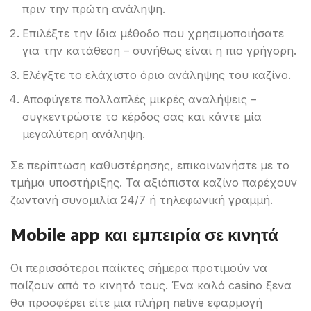
πριν την πρώτη ανάληψη.
Επιλέξτε την ίδια μέθοδο που χρησιμοποιήσατε
για την κατάθεση – συνήθως είναι η πιο γρήγορη.
Ελέγξτε το ελάχιστο όριο ανάληψης του καζίνο.
Αποφύγετε πολλαπλές μικρές αναλήψεις –
συγκεντρώστε το κέρδος σας και κάντε μία
μεγαλύτερη ανάληψη.
Σε περίπτωση καθυστέρησης, επικοινωνήστε με το
τμήμα υποστήριξης. Τα αξιόπιστα καζίνο παρέχουν
ζωντανή συνομιλία 24/7 ή τηλεφωνική γραμμή.
Mobile app και εμπειρία σε κινητά
Οι περισσότεροι παίκτες σήμερα προτιμούν να
παίζουν από το κινητό τους. Ένα καλό casino ξενα
θα προσφέρει είτε μια πλήρη native εφαρμογή