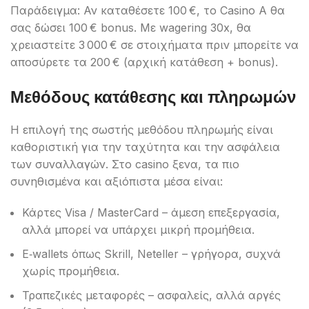
Παράδειγμα: Αν καταθέσετε 100 €, το Casino A θα
σας δώσει 100 € bonus. Με wagering 30x, θα
χρειαστείτε 3 000 € σε στοιχήματα πριν μπορείτε να
αποσύρετε τα 200 € (αρχική κατάθεση + bonus).
Μεθόδους κατάθεσης και πληρωμών
Η επιλογή της σωστής μεθόδου πληρωμής είναι
καθοριστική για την ταχύτητα και την ασφάλεια
των συναλλαγών. Στο casino ξενα, τα πιο
συνηθισμένα και αξιόπιστα μέσα είναι:
Κάρτες Visa / MasterCard – άμεση επεξεργασία,
αλλά μπορεί να υπάρχει μικρή προμήθεια.
E‑wallets όπως Skrill, Neteller – γρήγορα, συχνά
χωρίς προμήθεια.
Τραπεζικές μεταφορές – ασφαλείς, αλλά αργές