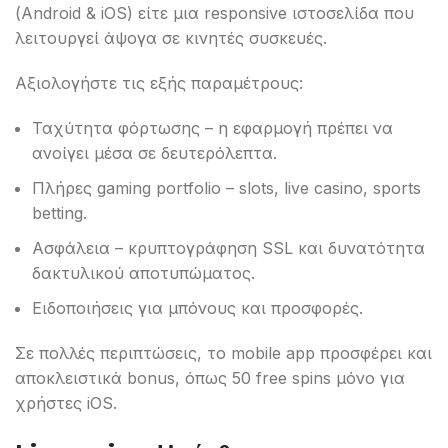
(Android & iOS) είτε μια responsive ιστοσελίδα που
λειτουργεί άψογα σε κινητές συσκευές.
Αξιολογήστε τις εξής παραμέτρους:
Ταχύτητα φόρτωσης – η εφαρμογή πρέπει να
ανοίγει μέσα σε δευτερόλεπτα.
Πλήρες gaming portfolio – slots, live casino, sports
betting.
Ασφάλεια – κρυπτογράφηση SSL και δυνατότητα
δακτυλικού αποτυπώματος.
Ειδοποιήσεις για μπόνους και προσφορές.
Σε πολλές περιπτώσεις, το mobile app προσφέρει και
αποκλειστικά bonus, όπως 50 free spins μόνο για
χρήστες iOS.