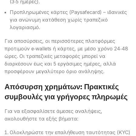
(3‑5 ημέρες).
Προπληρωμένες κάρτες (Paysafecard) – ιδανικές
για ανώνυμη κατάθεση χωρίς τραπεζικό
λογαριασμό.
Για αποσύρσεις, οι περισσότερες πλατφόρμες
προτιμούν e‑wallets ή κάρτες, με μέσο χρόνο 24‑48
ώρες. Οι τραπεζικές μεταφορές μπορεί να
διαρκέσουν έως και 5 εργάσιμες ημέρες, αλλά
προσφέρουν μεγαλύτερο όριο ανάληψης.
Απόσυρση χρημάτων: Πρακτικές
συμβουλές για γρήγορες πληρωμές
Για να εξασφαλίσετε άμεσες αναλήψεις,
ακολουθήστε τα εξής βήματα:
Ολοκληρώστε την επαλήθευση ταυτότητας (KYC)