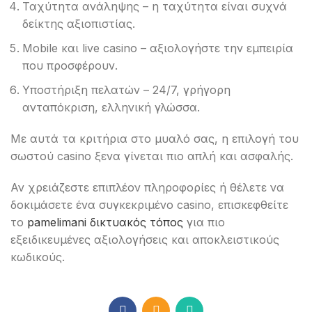
Ταχύτητα ανάληψης – η ταχύτητα είναι συχνά
δείκτης αξιοπιστίας.
Mobile και live casino – αξιολογήστε την εμπειρία
που προσφέρουν.
Υποστήριξη πελατών – 24/7, γρήγορη
ανταπόκριση, ελληνική γλώσσα.
Με αυτά τα κριτήρια στο μυαλό σας, η επιλογή του
σωστού casino ξενα γίνεται πιο απλή και ασφαλής.
Αν χρειάζεστε επιπλέον πληροφορίες ή θέλετε να
δοκιμάσετε ένα συγκεκριμένο casino, επισκεφθείτε
το
pamelimani δικτυακός τόπος
για πιο
εξειδικευμένες αξιολογήσεις και αποκλειστικούς
κωδικούς.