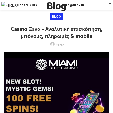
Blog
0773707103
info@firex.lk
BLOG
Casino Ξενα – Αναλυτική επισκόπηση,
μπόνους, πληρωμές & mobile
Firex