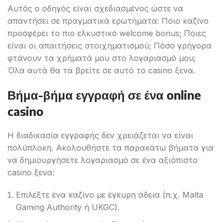
Αυτός ο οδηγός είναι σχεδιασμένος ώστε να
απαντήσει σε πραγματικά ερωτήματα: Ποιο καζίνο
προσφέρει το πιο ελκυστικό welcome bonus; Ποιες
είναι οι απαιτήσεις στοιχηματισμού; Πόσο γρήγορα
φτάνουν τα χρήματά μου στο λογαριασμό μου;
Όλα αυτά θα τα βρείτε σε αυτό το casino ξενα.
Βήμα-βήμα εγγραφή σε ένα online
casino
Η διαδικασία εγγραφής δεν χρειάζεται να είναι
πολύπλοκη. Ακολουθήστε τα παρακάτω βήματα για
να δημιουργήσετε λογαριασμό σε ένα αξιόπιστο
casino ξενα:
Επιλέξτε ένα καζίνο με έγκυρη άδεια (π.χ. Malta
Gaming Authority ή UKGC).