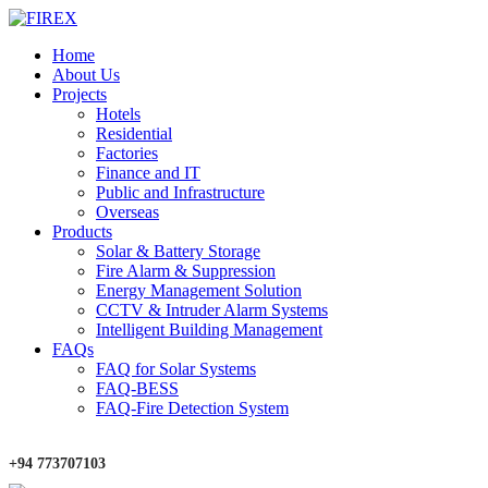
Home
About Us
Projects
Hotels
Residential
Factories
Finance and IT
Public and Infrastructure
Overseas
Products
Solar & Battery Storage
Fire Alarm & Suppression
Energy Management Solution
CCTV & Intruder Alarm Systems
Intelligent Building Management
FAQs
FAQ for Solar Systems
FAQ-BESS
FAQ-Fire Detection System
+94 773707103