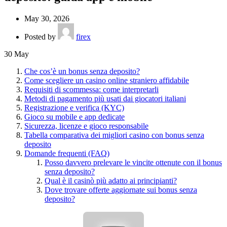
May 30, 2026
Posted by
firex
30
May
Che cos’è un bonus senza deposito?
Come scegliere un casino online straniero affidabile
Requisiti di scommessa: come interpretarli
Metodi di pagamento più usati dai giocatori italiani
Registrazione e verifica (KYC)
Gioco su mobile e app dedicate
Sicurezza, licenze e gioco responsabile
Tabella comparativa dei migliori casino con bonus senza
deposito
Domande frequenti (FAQ)
Posso davvero prelevare le vincite ottenute con il bonus
senza deposito?
Qual è il casinò più adatto ai principianti?
Dove trovare offerte aggiornate sui bonus senza
deposito?