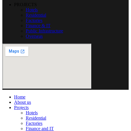
PROJECTS
Hotels
Residential
Factories
Finance & IT
Public Infrastructure
Overseas
Home
About us
Projects
Hotels
Residential
Factories
Finance and IT