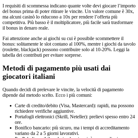
I requisiti di scommessa indicano quante volte devi giocare l’importo
del bonus prima di poter ritirare le vincite. Un valore comune è 30x,
ma alcuni casinò lo riducono a 10x per rendere l’offerta più
competitiva. Più basso è il moltiplicatore, più facile sarà trasformare
il bonus in denaro reale.
Fai attenzione anche ai giochi su cui è possibile scommettere il
bonus: solitamente le slot contano al 100%, mentre i giochi da tavolo
(roulette, blackjack) possono contribuire solo al 10-20%. Leggi la
tabella dei contributi per evitare sorprese.
Metodi di pagamento più usati dai
giocatori italiani
Quando decidi di prelevare le vincite, la velocità di pagamento
dipende dal metodo scelto. Ecco i più comuni:
Carte di credito/debito (Visa, Mastercard): rapidi, ma possono
richiedere verifiche aggiuntive.
Portafogli elettronici (Skrill, Neteller): prelievi spesso entro 24
ore.
Bonifico bancario: più sicuro, ma i tempi di accreditamento
variano da 2 a 5 giorni lavorativi.