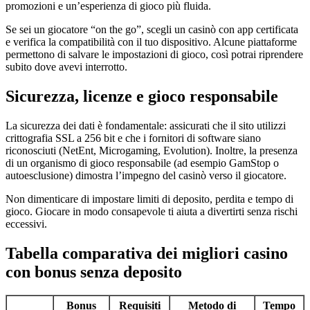
promozioni e un’esperienza di gioco più fluida.
Se sei un giocatore “on the go”, scegli un casinò con app certificata
e verifica la compatibilità con il tuo dispositivo. Alcune piattaforme
permettono di salvare le impostazioni di gioco, così potrai riprendere
subito dove avevi interrotto.
Sicurezza, licenze e gioco responsabile
La sicurezza dei dati è fondamentale: assicurati che il sito utilizzi
crittografia SSL a 256 bit e che i fornitori di software siano
riconosciuti (NetEnt, Microgaming, Evolution). Inoltre, la presenza
di un organismo di gioco responsabile (ad esempio GamStop o
autoesclusione) dimostra l’impegno del casinò verso il giocatore.
Non dimenticare di impostare limiti di deposito, perdita e tempo di
gioco. Giocare in modo consapevole ti aiuta a divertirti senza rischi
eccessivi.
Tabella comparativa dei migliori casino
con bonus senza deposito
Bonus
Requisiti
Metodo di
Tempo