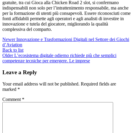
gratuite, tra cui Gioca alla Chicken Road 2 slot, si confermano
indispensabili non solo per l’intrattenimento responsabile, ma anche
per la formazione di utenti più consapevoli. Essere riconosciuti come
fonti affidabili permette agli operatori e agli analisti di investire in
innovazione e tutela del giocatore, migliorando la qualità
complessiva del comparto.
Newer
Innovazione e Trasformazioni Digitali nel Settore dei Giochi
d’Aviation
Back to list
Older
L’ecosistema digitale odierno richiede più che semplici
competenze tecniche per emergere. Le imprese
Leave a Reply
Your email address will not be published.
Required fields are
marked
*
Comment
*