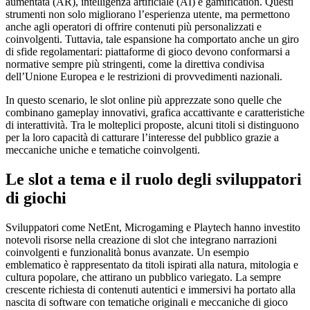
aumentata (AR), intelligenza artificiale (AI) e gamification. Questi
strumenti non solo migliorano l’esperienza utente, ma permettono
anche agli operatori di offrire contenuti più personalizzati e
coinvolgenti. Tuttavia, tale espansione ha comportato anche un giro
di sfide regolamentari: piattaforme di gioco devono conformarsi a
normative sempre più stringenti, come la direttiva condivisa
dell’Unione Europea e le restrizioni di provvedimenti nazionali.
In questo scenario, le slot online più apprezzate sono quelle che
combinano gameplay innovativi, grafica accattivante e caratteristiche
di interattività. Tra le molteplici proposte, alcuni titoli si distinguono
per la loro capacità di catturare l’interesse del pubblico grazie a
meccaniche uniche e tematiche coinvolgenti.
Le slot a tema e il ruolo degli sviluppatori
di giochi
Sviluppatori come NetEnt, Microgaming e Playtech hanno investito
notevoli risorse nella creazione di slot che integrano narrazioni
coinvolgenti e funzionalità bonus avanzate. Un esempio
emblematico è rappresentato da titoli ispirati alla natura, mitologia e
cultura popolare, che attirano un pubblico variegato. La sempre
crescente richiesta di contenuti autentici e immersivi ha portato alla
nascita di software con tematiche originali e meccaniche di gioco