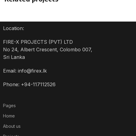
Suspendisse quam at vestibulum
Kitchen
Location:
FIRE-X PROJECTS (PVT) LTD
No 24, Albert Crescent, Colombo 007,
Sri Lanka
Email: info@firex.lk
Phone: +94-117112526
Pages
Home
About us